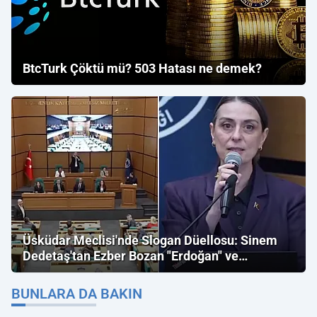
BtcTurk Çöktü mü? 503 Hatası ne demek?
Üsküdar Meclisi'nde Slogan Düellosu: Sinem
Dedetaş'tan Ezber Bozan "Erdoğan" ve
"İmamoğlu" Çıkışı!
BUNLARA DA BAKIN