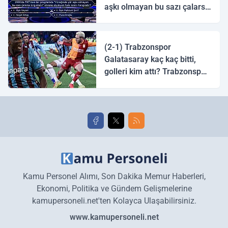
aşkı olmayan bu sazı çalarsa
tingirdatır" sözünü söyleyen
halk ozanı hangisidir?
(2-1) Trabzonspor
Galatasaray kaç kaç bitti,
golleri kim attı? Trabzonspor
Galatasaray maç özeti ve
golleri!
Kamu Personel Alımı, Son Dakika Memur Haberleri,
Ekonomi, Politika ve Gündem Gelişmelerine
kamupersoneli.net'ten Kolayca Ulaşabilirsiniz.
www.kamupersoneli.net