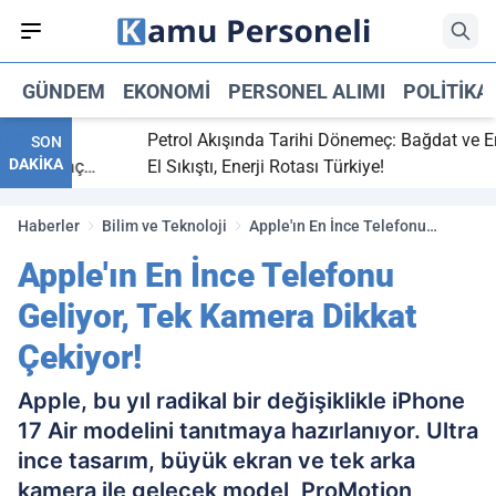
GÜNDEM
EKONOMI
PERSONEL ALIMI
POLITIKA
itti,
Petrol Akışında Tarihi Dönemeç: Bağdat ve Erbil
SON
DAKİKA
aray maç
El Sıkıştı, Enerji Rotası Türkiye!
Haberler
Bilim ve Teknoloji
Apple'ın En İnce Telefonu
Geliyor, Tek Kamera Dikkat
Apple'ın En İnce Telefonu
Çekiyor!
Geliyor, Tek Kamera Dikkat
Çekiyor!
Apple, bu yıl radikal bir değişiklikle iPhone
17 Air modelini tanıtmaya hazırlanıyor. Ultra
ince tasarım, büyük ekran ve tek arka
kamera ile gelecek model, ProMotion