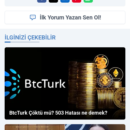
İlk Yorum Yazan Sen Ol!
İLGINIZI ÇEKEBILIR
BtcTurk Çöktü mü? 503 Hatası ne demek?