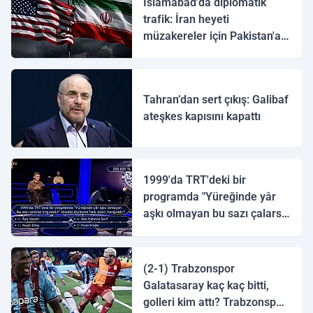
İslamabad'da diplomatik
trafik: İran heyeti
müzakereler için Pakistan'a
ulaştı
Tahran’dan sert çıkış: Galibaf
ateşkes kapısını kapattı
1999'da TRT'deki bir
programda "Yüreğinde yâr
aşkı olmayan bu sazı çalarsa
tingirdatır" sözünü söyleyen
halk ozanı hangisidir?
(2-1) Trabzonspor
Galatasaray kaç kaç bitti,
golleri kim attı? Trabzonspor