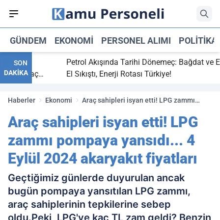
GÜNDEM
EKONOMI
PERSONEL ALIMI
POLITIKA
bitti,
Petrol Akışında Tarihi Dönemeç: Bağdat ve Erbil
SON
DAKİKA
aray maç
El Sıkıştı, Enerji Rotası Türkiye!
Haberler
Ekonomi
Araç sahipleri isyan etti! LPG zammı
pompaya yansıdı... 4 Eylül 2024 akaryakıt
Araç sahipleri isyan etti! LPG
fiyatları
zammı pompaya yansıdı... 4
Eylül 2024 akaryakıt fiyatları
Geçtiğimiz günlerde duyurulan ancak
bugün pompaya yansıtılan LPG zammı,
araç sahiplerinin tepkilerine sebep
oldu.Peki, LPG'ye kaç TL zam geldi? Benzin