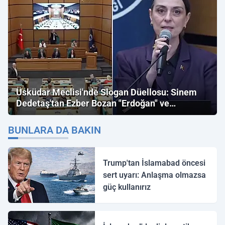
Üsküdar Meclisi'nde Slogan Düellosu: Sinem
Dedetaş'tan Ezber Bozan "Erdoğan" ve
"İmamoğlu" Çıkışı!
BUNLARA DA BAKIN
Trump'tan İslamabad öncesi
sert uyarı: Anlaşma olmazsa
güç kullanırız