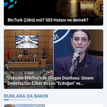
BtcTurk Çöktü mü? 503 Hatası ne demek?
Üsküdar Meclisi'nde Slogan Düellosu: Sinem
Dedetaş'tan Ezber Bozan "Erdoğan" ve
"İmamoğlu" Çıkışı!
BUNLARA DA BAKIN