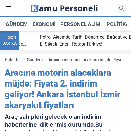
GÜNDEM
EKONOMI
PERSONEL ALIMI
POLITIKA
bitti,
Petrol Akışında Tarihi Dönemeç: Bağdat ve Erbi
SON
DAKİKA
aray maç
El Sıkıştı, Enerji Rotası Türkiye!
Haberler
Gündem
Aracına motorin alacaklara müjde: Fiyata
2. indirim geliyor! Ankara İstanbul İzmir
Aracına motorin alacaklara
akaryakıt fiyatları
müjde: Fiyata 2. indirim
geliyor! Ankara İstanbul İzmir
akaryakıt fiyatları
Araç sahipleri gelecek olan indirim
haberlerine kilitlenmiş durumda.Bu