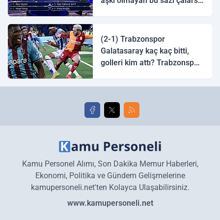
aşkı olmayan bu sazı çalarsa
tingirdatır" sözünü söyleyen
halk ozanı hangisidir?
(2-1) Trabzonspor
Galatasaray kaç kaç bitti,
golleri kim attı? Trabzonspor
Galatasaray maç özeti ve
golleri!
Kamu Personel Alımı, Son Dakika Memur Haberleri,
Ekonomi, Politika ve Gündem Gelişmelerine
kamupersoneli.net'ten Kolayca Ulaşabilirsiniz.
www.kamupersoneli.net