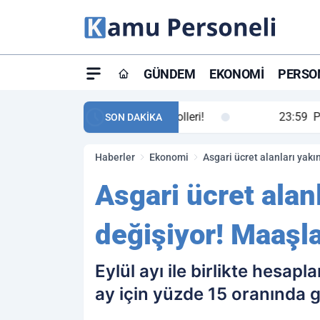
GÜNDEM
EKONOMI
PERSON
ay maç özeti ve golleri!
23:59
Petrol Akışında Tar
SON DAKİKA
Haberler
Ekonomi
Asgari ücret alanları yak
Asgari ücret alan
değişiyor! Maaşl
Eylül ayı ile birlikte hesap
ay için yüzde 15 oranında g