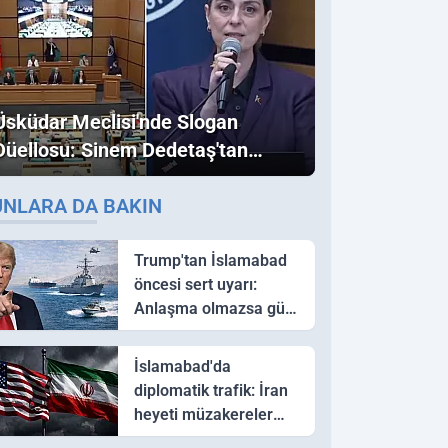
Üsküdar Meclisi'nde Slogan
Düellosu: Sinem Dedetaş'tan
Ezber Bozan "Erdoğan" ve
UNLARA DA BAKIN
"İmamoğlu" Çıkışı!
Trump'tan İslamabad
öncesi sert uyarı:
Anlaşma olmazsa güç
kullanırız
İslamabad'da
diplomatik trafik: İran
heyeti müzakereler
için Pakistan'a ulaştı