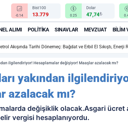
Bist100
Dolar
₺
13.779
47,74
-0.14
0.25
0.
EL ALIMI
POLITIKA
SINAVLAR
MEVZUAT
BILIM 
ihi Dönemeç: Bağdat ve Erbil El Sıkıştı, Enerji Rotası Türkiye!
ından ilgilendiriyor! Hesaplamalar değişiyor! Maaşlar azalacak mı?
ları yakından ilgilendiri
ar azalacak mı?
lamalarda değişiklik olacak.Asgari ücret
elir vergisi hesaplanıyordu.