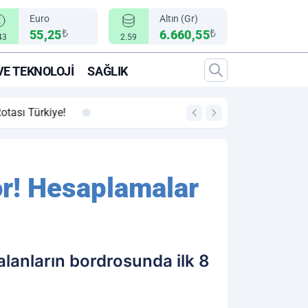
Euro
Altın (Gr)
₺
₺
55,25
6.660,55
43
2.59
VE TEKNOLOJI
SAĞLIK
00:12
"Epic Fury" Operasy
yor! Hesaplamalar
 alanların bordrosunda ilk 8