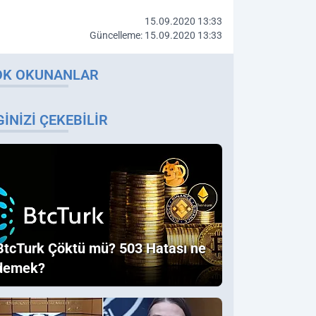
15.09.2020 13:33
Güncelleme: 15.09.2020 13:33
OK OKUNANLAR
GINIZI ÇEKEBILIR
BtcTurk Çöktü mü? 503 Hatası ne
demek?