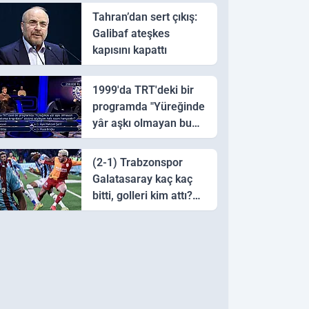
Tahran’dan sert çıkış:
Galibaf ateşkes
kapısını kapattı
1999'da TRT'deki bir
programda "Yüreğinde
yâr aşkı olmayan bu
sazı çalarsa tingirdatır"
sözünü söyleyen halk
(2-1) Trabzonspor
ozanı hangisidir?
Galatasaray kaç kaç
bitti, golleri kim attı?
Trabzonspor
Galatasaray maç özeti
ve golleri!