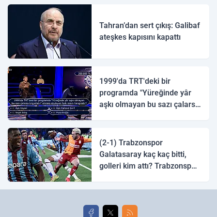
Tahran’dan sert çıkış: Galibaf
ateşkes kapısını kapattı
1999'da TRT'deki bir
programda "Yüreğinde yâr
aşkı olmayan bu sazı çalarsa
tingirdatır" sözünü söyleyen
halk ozanı hangisidir?
(2-1) Trabzonspor
Galatasaray kaç kaç bitti,
golleri kim attı? Trabzonspor
Galatasaray maç özeti ve
golleri!