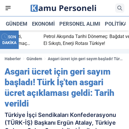
GÜNDEM
EKONOMI
PERSONEL ALIMI
POLITIKA
ç bitti,
Petrol Akışında Tarihi Dönemeç: Bağdat ve Erb
SON
DAKİKA
asaray maç
El Sıkıştı, Enerji Rotası Türkiye!
Haberler
Gündem
Asgari ücret için geri sayım başladı! Türk
İş'ten asgari ücret açıklaması geldi: Tarih
Asgari ücret için geri sayım
verildi
başladı! Türk İş'ten asgari
ücret açıklaması geldi: Tarih
verildi
Türkiye İşçi Sendikaları Konfederasyonu
(TÜRK-İŞ) Başkanı Ergün Atalay, Türkiye