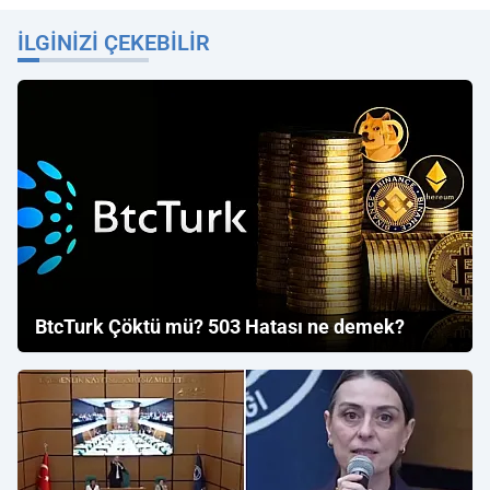
İLGINIZI ÇEKEBILIR
BtcTurk Çöktü mü? 503 Hatası ne demek?