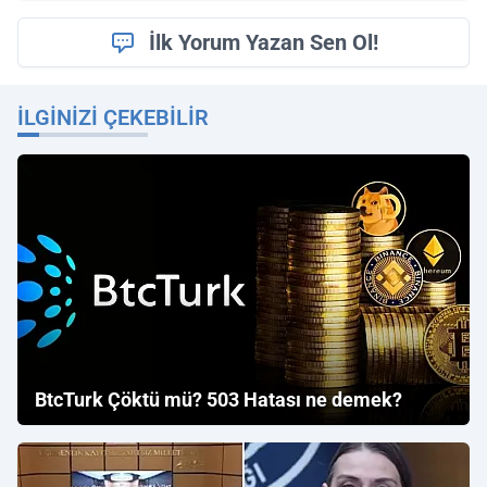
İlk Yorum Yazan Sen Ol!
İLGINIZI ÇEKEBILIR
BtcTurk Çöktü mü? 503 Hatası ne demek?