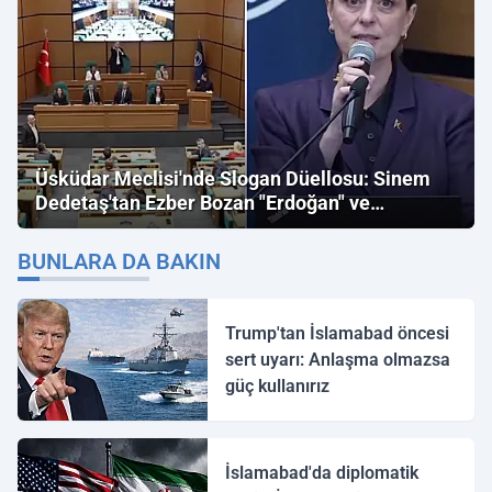
Üsküdar Meclisi'nde Slogan Düellosu: Sinem
Dedetaş'tan Ezber Bozan "Erdoğan" ve
"İmamoğlu" Çıkışı!
BUNLARA DA BAKIN
Trump'tan İslamabad öncesi
sert uyarı: Anlaşma olmazsa
güç kullanırız
İslamabad'da diplomatik