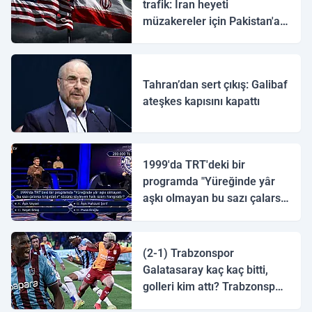
trafik: İran heyeti
müzakereler için Pakistan'a
ulaştı
Tahran’dan sert çıkış: Galibaf
ateşkes kapısını kapattı
1999'da TRT'deki bir
programda "Yüreğinde yâr
aşkı olmayan bu sazı çalarsa
tingirdatır" sözünü söyleyen
halk ozanı hangisidir?
(2-1) Trabzonspor
Galatasaray kaç kaç bitti,
golleri kim attı? Trabzonspor
Galatasaray maç özeti ve