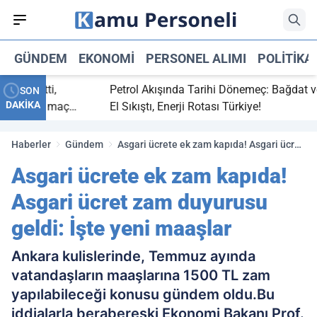
GÜNDEM
EKONOMI
PERSONEL ALIMI
POLITIKA
aç bitti,
Petrol Akışında Tarihi Dönemeç: Bağdat ve Er
SON
DAKİKA
tasaray maç
El Sıkıştı, Enerji Rotası Türkiye!
Haberler
Gündem
Asgari ücrete ek zam kapıda! Asgari ücret
zam duyurusu geldi: İşte yeni maaşlar
Asgari ücrete ek zam kapıda!
Asgari ücret zam duyurusu
geldi: İşte yeni maaşlar
Ankara kulislerinde, Temmuz ayında
vatandaşların maaşlarına 1500 TL zam
yapılabileceği konusu gündem oldu.Bu
iddialarla berabereski Ekonomi Bakanı Prof.