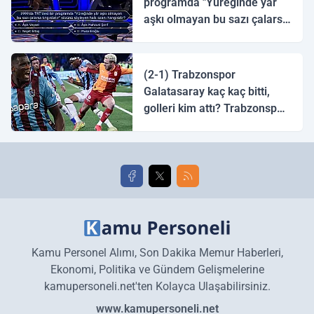
programda "Yüreğinde yâr
aşkı olmayan bu sazı çalarsa
tingirdatır" sözünü söyleyen
halk ozanı hangisidir?
(2-1) Trabzonspor
Galatasaray kaç kaç bitti,
golleri kim attı? Trabzonspor
Galatasaray maç özeti ve
golleri!
Kamu Personel Alımı, Son Dakika Memur Haberleri,
Ekonomi, Politika ve Gündem Gelişmelerine
kamupersoneli.net'ten Kolayca Ulaşabilirsiniz.
www.kamupersoneli.net