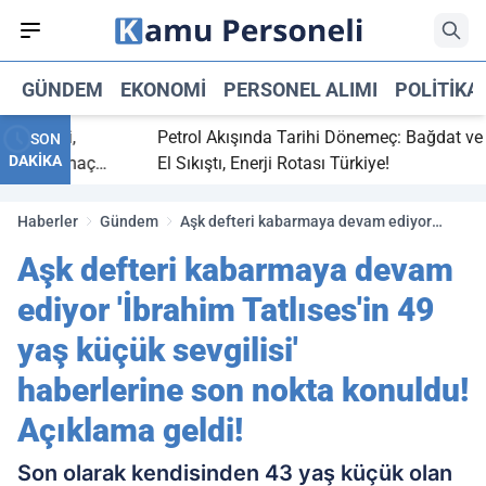
GÜNDEM
EKONOMI
PERSONEL ALIMI
POLITIKA
 bitti,
Petrol Akışında Tarihi Dönemeç: Bağdat ve Erbi
SON
DAKİKA
saray maç
El Sıkıştı, Enerji Rotası Türkiye!
Haberler
Gündem
Aşk defteri kabarmaya devam ediyor
'İbrahim Tatlıses'in 49 yaş küçük sevgilisi'
Aşk defteri kabarmaya devam
haberlerine son nokta konuldu! Açıklama
geldi!
ediyor 'İbrahim Tatlıses'in 49
yaş küçük sevgilisi'
haberlerine son nokta konuldu!
Açıklama geldi!
Son olarak kendisinden 43 yaş küçük olan