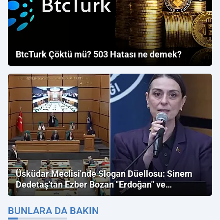
BtcTurk Çöktü mü? 503 Hatası ne demek?
Üsküdar Meclisi'nde Slogan Düellosu: Sinem
Dedetaş'tan Ezber Bozan "Erdoğan" ve
"İmamoğlu" Çıkışı!
BUNLARA DA BAKIN