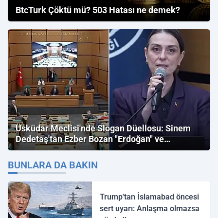
BtcTurk Çöktü mü? 503 Hatası ne demek?
Üsküdar Meclisi'nde Slogan Düellosu: Sinem
Dedetaş'tan Ezber Bozan "Erdoğan" ve
"İmamoğlu" Çıkışı!
BUNLARA DA BAKIN
Trump'tan İslamabad öncesi
sert uyarı: Anlaşma olmazsa