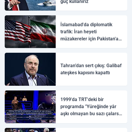
güç kullanırız
İslamabad'da diplomatik
trafik: İran heyeti
müzakereler için Pakistan'a
ulaştı
Tahran’dan sert çıkış: Galibaf
ateşkes kapısını kapattı
1999'da TRT'deki bir
programda "Yüreğinde yâr
aşkı olmayan bu sazı çalarsa
tingirdatır" sözünü söyleyen
halk ozanı hangisidir?