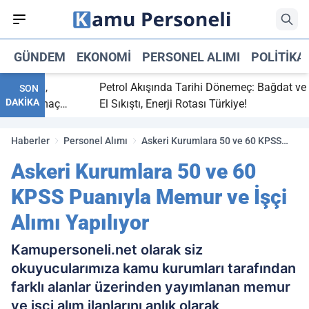
GÜNDEM
EKONOMI
PERSONEL ALIMI
POLITIKA
 bitti,
Petrol Akışında Tarihi Dönemeç: Bağdat ve Erbi
SON
DAKİKA
saray maç
El Sıkıştı, Enerji Rotası Türkiye!
Haberler
Personel Alımı
Askeri Kurumlara 50 ve 60 KPSS
Puanıyla Memur ve İşçi Alımı
Askeri Kurumlara 50 ve 60
Yapılıyor
KPSS Puanıyla Memur ve İşçi
Alımı Yapılıyor
Kamupersoneli.net olarak siz
okuyucularımıza kamu kurumları tarafından
farklı alanlar üzerinden yayımlanan memur
ve işçi alım ilanlarını anlık olarak