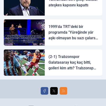
ateşkes kapısını kapattı
1999'da TRT'deki bir
programda "Yüreğinde yâr
aşkı olmayan bu sazı çalarsa
tingirdatır" sözünü söyleyen
halk ozanı hangisidir?
(2-1) Trabzonspor
Galatasaray kaç kaç bitti,
golleri kim attı? Trabzonspor
Galatasaray maç özeti ve
golleri!