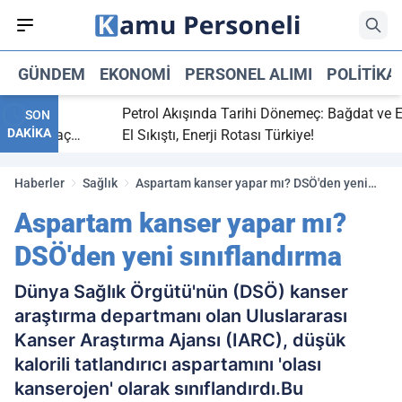
GÜNDEM
EKONOMI
PERSONEL ALIMI
POLITIKA
bitti,
Petrol Akışında Tarihi Dönemeç: Bağdat ve Erbil
SON
DAKİKA
aray maç
El Sıkıştı, Enerji Rotası Türkiye!
Haberler
Sağlık
Aspartam kanser yapar mı? DSÖ'den yeni
sınıflandırma
Aspartam kanser yapar mı?
DSÖ'den yeni sınıflandırma
Dünya Sağlık Örgütü'nün (DSÖ) kanser
araştırma departmanı olan Uluslararası
Kanser Araştırma Ajansı (IARC), düşük
kalorili tatlandırıcı aspartamını 'olası
kanserojen' olarak sınıflandırdı.Bu