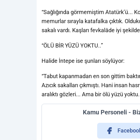
“Sağlığında görmemiştim Atatürk’ü... Kor
memurlar sırayla katafalka çıktık. Oldukç
sakalı vardı. Kaşları fevkalâde iyi şekilde
“ÖLÜ BİR YÜZÜ YOKTU..”
Halide İntepe ise şunları söylüyor:
“Tabut kapanmadan en son gittim baktım
Azıcık sakalları çıkmıştı. Hani insan hasr
aralıktı gözleri... Ama bir ölü yüzü yoktu.
Kamu Personeli - Bi
Faceboo