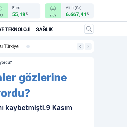
Euro
Altın (Gr)
₺
₺
55,19
6.667,41
33
2.69
VE TEKNOLOJI
SAĞLIK
00:12
"Epic Fury" Operasy
üyordu?
nler gözlerine
yordu?
nı kaybetmişti.9 Kasım