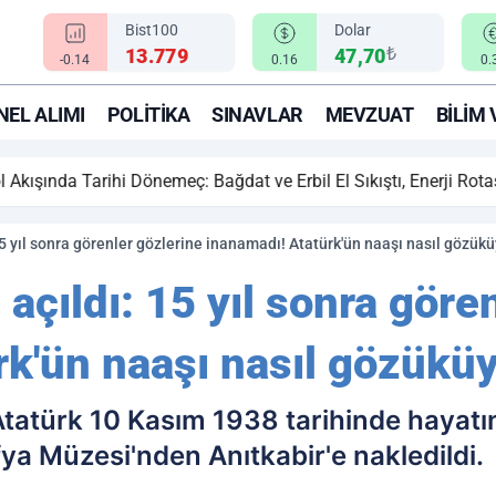
Bist100
Dolar
₺
13.779
47,70
-0.14
0.16
0.
EL ALIMI
POLITIKA
SINAVLAR
MEVZUAT
BILIM 
ihi Dönemeç: Bağdat ve Erbil El Sıkıştı, Enerji Rotası Türkiye!
15 yıl sonra görenler gözlerine inanamadı! Atatürk'ün naaşı nasıl gözük
 açıldı: 15 yıl sonra göre
rk'ün naaşı nasıl gözükü
tatürk 10 Kasım 1938 tarihinde hayatı
ya Müzesi'nden Anıtkabir'e nakledildi.