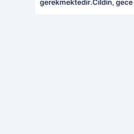
gerekmektedir.Cildin, gece 
PAYLAŞ
Kamu Personeli
kaynağını Google'da terc