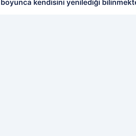
boyunca kendisini yenilediği bilinmekte
ih edilen kaynak olarak ekleyin!
Ç
İL