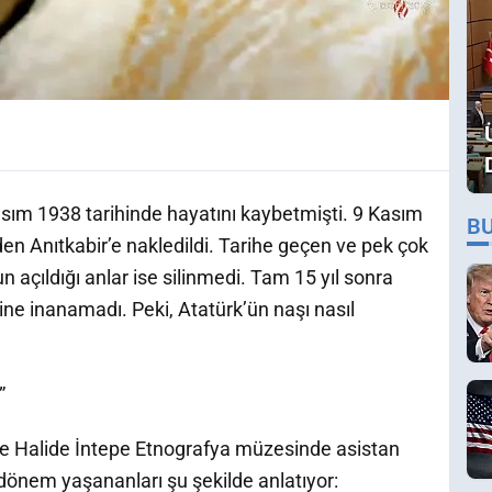
ım 1938 tarihinde hayatını kaybetmişti. 9 Kasım
B
en Anıtkabir’e nakledildi. Tarihe geçen ve pek çok
 açıldığı anlar ise silinmedi. Tam 15 yıl sonra
rine inanamadı. Peki, Atatürk’ün naşı nasıl
”
e Halide İntepe Etnografya müzesinde asistan
 dönem yaşananları şu şekilde anlatıyor: