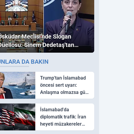
Üsküdar Meclisi'nde Slogan
Düellosu: Sinem Dedetaş'tan
Ezber Bozan "Erdoğan" ve
UNLARA DA BAKIN
"İmamoğlu" Çıkışı!
Trump'tan İslamabad
öncesi sert uyarı:
Anlaşma olmazsa güç
kullanırız
İslamabad'da
diplomatik trafik: İran
heyeti müzakereler
için Pakistan'a ulaştı