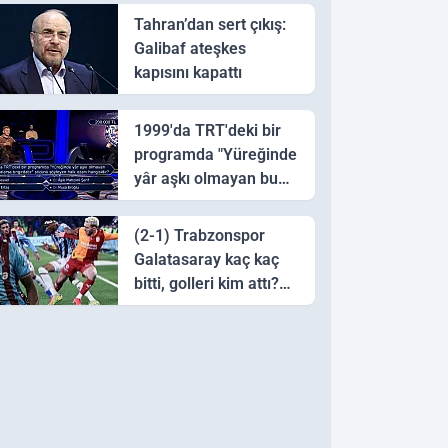
Tahran’dan sert çıkış:
Galibaf ateşkes
kapısını kapattı
1999'da TRT'deki bir
programda "Yüreğinde
yâr aşkı olmayan bu
sazı çalarsa tingirdatır"
sözünü söyleyen halk
(2-1) Trabzonspor
ozanı hangisidir?
Galatasaray kaç kaç
bitti, golleri kim attı?
Trabzonspor
Galatasaray maç özeti
ve golleri!