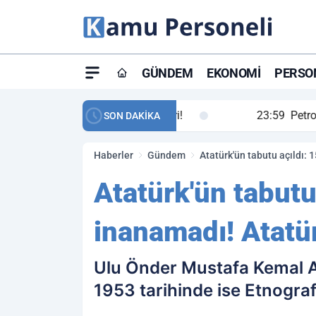
GÜNDEM
EKONOMI
PERSON
ay maç özeti ve golleri!
23:59
Petrol Akışında Tar
SON DAKİKA
Haberler
Gündem
Atatürk'ün tabutu açıldı: 
Atatürk'ün tabutu
inanamadı! Atatü
Ulu Önder Mustafa Kemal A
1953 tarihinde ise Etnograf