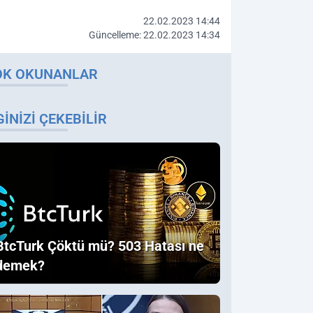
22.02.2023 14:44
Güncelleme: 22.02.2023 14:34
OK OKUNANLAR
GINIZI ÇEKEBILIR
BtcTurk Çöktü mü? 503 Hatası ne
demek?