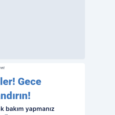
ın!
ler! Gece
ndırın!
rak bakım yapmanız