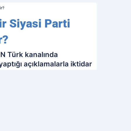
ir?
r Siyasi Parti
r?
NN Türk kanalında
aptığı açıklamalarla iktidar
06.06.2018 08:53
Güncelleme: 06.06.2018 08:53
OK OKUNANLAR