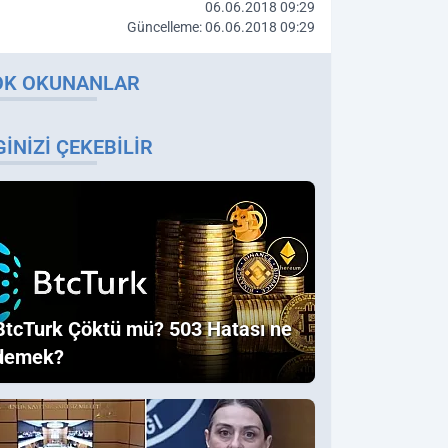
06.06.2018 09:29
Güncelleme: 06.06.2018 09:29
OK OKUNANLAR
GINIZI ÇEKEBILIR
BtcTurk Çöktü mü? 503 Hatası ne
demek?