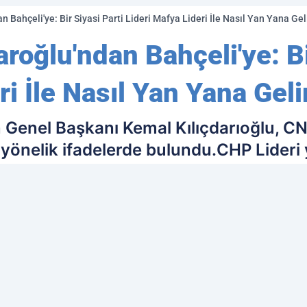
n Bahçeli'ye: Bir Siyasi Parti Lideri Mafya Lideri İle Nasıl Yan Yana Gel
aroğlu'ndan Bahçeli'ye: Bi
ri İle Nasıl Yan Yana Geli
n Genel Başkanı Kemal Kılıçdarıoğlu, C
önelik ifadelerde bulundu.CHP Lideri y
 hakkında detayları paylaştı.
ih edilen kaynak olarak ekleyin!
Ç