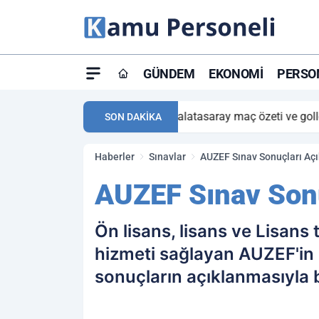
GÜNDEM
EKONOMI
PERSON
ay maç özeti ve golleri!
23:59
Petrol Akışında Tar
SON DAKİKA
Haberler
Sınavlar
AUZEF Sınav Sonuçları Açık
AUZEF Sınav Sonuç
Ön lisans, lisans ve Lisan
hizmeti sağlayan AUZEF'in 
sonuçların açıklanmasıyla 