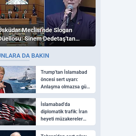
Üsküdar Meclisi'nde Slogan
Düellosu: Sinem Dedetaş'tan
Ezber Bozan "Erdoğan" ve
UNLARA DA BAKIN
"İmamoğlu" Çıkışı!
Trump'tan İslamabad
öncesi sert uyarı:
Anlaşma olmazsa güç
kullanırız
İslamabad'da
diplomatik trafik: İran
heyeti müzakereler
için Pakistan'a ulaştı