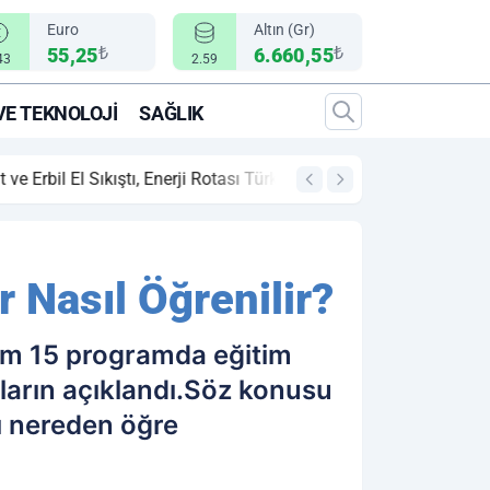
Euro
Altın (Gr)
₺
₺
55,25
6.660,55
43
2.59
VE TEKNOLOJI
SAĞLIK
00:12
"Epic Fury" Operas
 Nasıl Öğrenilir?
lam 15 programda eğitim
ların açıklandı.Söz konusu
ı nereden öğre