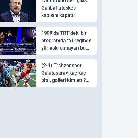
Tahran’dan sert çıkış:
Galibaf ateşkes
kapısını kapattı
1999'da TRT'deki bir
programda "Yüreğinde
yâr aşkı olmayan bu
sazı çalarsa tingirdatır"
sözünü söyleyen halk
(2-1) Trabzonspor
ozanı hangisidir?
Galatasaray kaç kaç
bitti, golleri kim attı?
Trabzonspor
Galatasaray maç özeti
ve golleri!