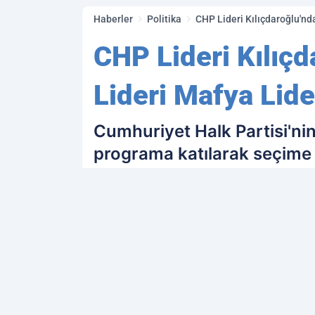
Haberler
Politika
CHP Lideri Kılıçdaroğlu'nda
CHP Lideri Kılıçd
Lideri Mafya Lide
Cumhuriyet Halk Partisi'ni
programa katılarak seçime y
partisini eleştirirken seçim
PAYLAŞ
Kamu Personeli
kaynağını Google'da terc