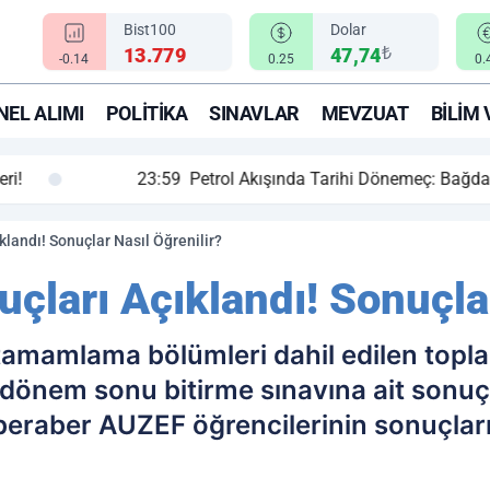
Bist100
Dolar
₺
13.779
47,74
-0.14
0.25
0.
EL ALIMI
POLITIKA
SINAVLAR
MEVZUAT
BILIM 
ihi Dönemeç: Bağdat ve Erbil El Sıkıştı, Enerji Rotası Türkiye!
landı! Sonuçlar Nasıl Öğrenilir?
ları Açıklandı! Sonuçlar
s tamamlama bölümleri dahil edilen top
dönem sonu bitirme sınavına ait sonuç
beraber AUZEF öğrencilerinin sonuçlar