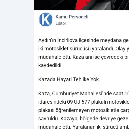
Kamu Personeli
Editör
Aydın’ın İncirliova ilçesinde meydana ge
iki motosiklet sürücüsü yaralandı. Olay ye
müdahale etti. Kaza anı ise çevredeki bi
kaydedildi.
Kazada Hayati Tehlike Yok
Kaza, Cumhuriyet Mahallesi’nde saat 10.3
idaresindeki 09 UJ 677 plakalı motosikl
plakası öğrenilemeyen motosikletle çarpı
savruldu. Kazaya, bölgede devriye gezen p
müdahale etti. Yaralanan iki sürücü am