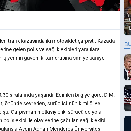
len trafik kazasında iki motosiklet çarpıştı. Kazada
B
rine gelen polis ve sağlık ekipleri yaralılara
r iş yerinin güvenlik kamerasına saniye saniye
0 sıralarında yaşandı. Edinilen bilgiye göre, D.M.
et, önünde seyreden, sürücüsünün kimliği ve
ştı. Çarpışmanın etkisiyle iki sürücü de yola
olis ekibi ile olay yerine çağrılan sağlık ekibi
bulansla Aydın Adnan Menderes Üniversitesi