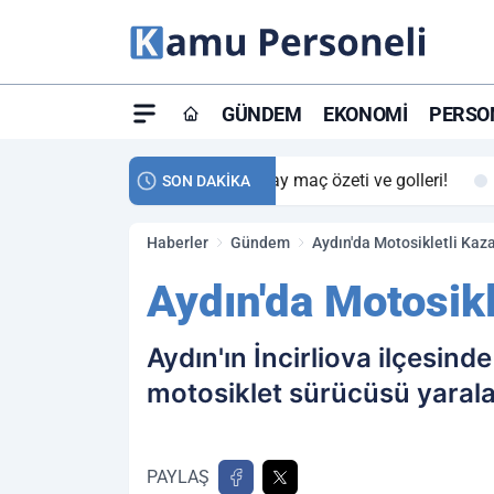
GÜNDEM
EKONOMI
PERSON
ay maç özeti ve golleri!
23:59
Petrol Akışında Tar
SON DAKİKA
Haberler
Gündem
Aydın'da Motosikletli Kaza
Aydın'da Motosikl
Aydın'ın İncirliova ilçesind
motosiklet sürücüsü yarala
PAYLAŞ