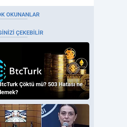
OK OKUNANLAR
GINIZI ÇEKEBILIR
BtcTurk Çöktü mü? 503 Hatası ne
demek?