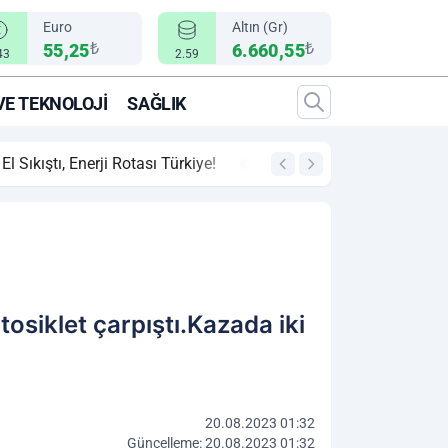
Euro
Altın (Gr)
₺
₺
55,25
6.660,55
43
2.59
VE TEKNOLOJI
SAĞLIK
00:12
"Epic Fury" Operasy
tosiklet çarpıştı.Kazada iki
20.08.2023 01:32
Güncelleme: 20.08.2023 01:32