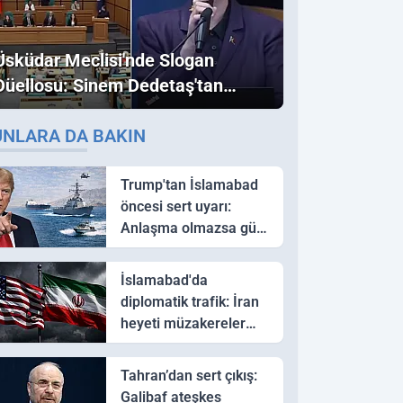
Üsküdar Meclisi'nde Slogan
Düellosu: Sinem Dedetaş'tan
Ezber Bozan "Erdoğan" ve
UNLARA DA BAKIN
"İmamoğlu" Çıkışı!
Trump'tan İslamabad
öncesi sert uyarı:
Anlaşma olmazsa güç
kullanırız
İslamabad'da
diplomatik trafik: İran
heyeti müzakereler
için Pakistan'a ulaştı
Tahran’dan sert çıkış:
Galibaf ateşkes