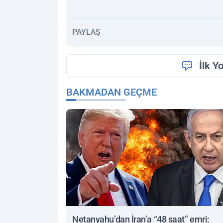
PAYLAŞ
İlk Y
BAKMADAN GEÇME
Netanyahu’dan İran’a “48 saat” emri: