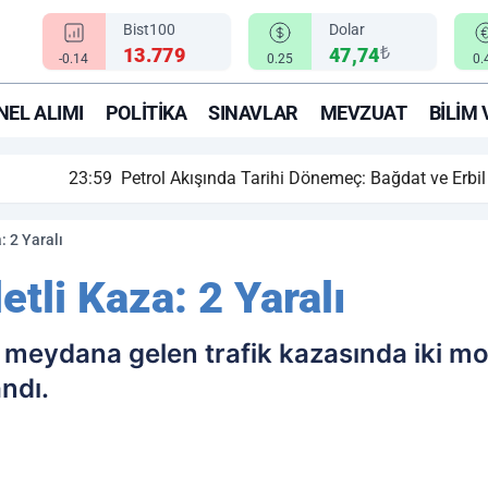
Bist100
Dolar
₺
13.779
47,74
-0.14
0.25
0.
EL ALIMI
POLITIKA
SINAVLAR
MEVZUAT
BILIM 
ihi Dönemeç: Bağdat ve Erbil El Sıkıştı, Enerji Rotası Türkiye!
: 2 Yaralı
etli Kaza: 2 Yaralı
e meydana gelen trafik kazasında iki mo
ndı.