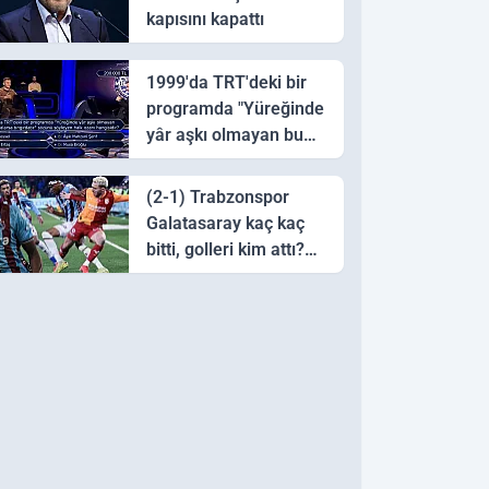
kapısını kapattı
1999'da TRT'deki bir
programda "Yüreğinde
yâr aşkı olmayan bu
sazı çalarsa tingirdatır"
sözünü söyleyen halk
(2-1) Trabzonspor
ozanı hangisidir?
Galatasaray kaç kaç
bitti, golleri kim attı?
Trabzonspor
Galatasaray maç özeti
ve golleri!