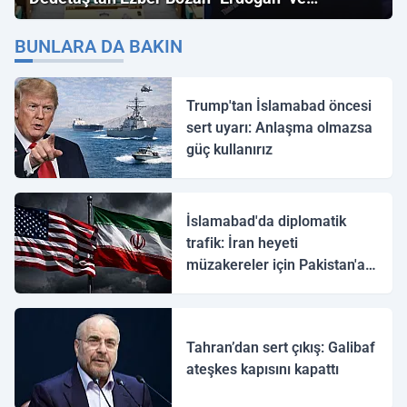
"İmamoğlu" Çıkışı!
BUNLARA DA BAKIN
Trump'tan İslamabad öncesi
sert uyarı: Anlaşma olmazsa
güç kullanırız
İslamabad'da diplomatik
trafik: İran heyeti
müzakereler için Pakistan'a
ulaştı
Tahran’dan sert çıkış: Galibaf
ateşkes kapısını kapattı