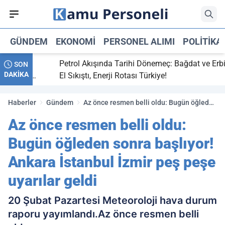
GÜNDEM
EKONOMI
PERSONEL ALIMI
POLITIKA
tti,
Petrol Akışında Tarihi Dönemeç: Bağdat ve Erbil
SON
DAKİKA
ay maç
El Sıkıştı, Enerji Rotası Türkiye!
Haberler
Gündem
Az önce resmen belli oldu: Bugün öğleden
sonra başlıyor! Ankara İstanbul İzmir peş
Az önce resmen belli oldu:
peşe uyarılar geldi
Bugün öğleden sonra başlıyor!
Ankara İstanbul İzmir peş peşe
uyarılar geldi
20 Şubat Pazartesi Meteoroloji hava durum
raporu yayımlandı.Az önce resmen belli