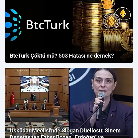
BtcTurk Çöktü mü? 503 Hatası ne demek?
Üsküdar Meclisi'nde Slogan Düellosu: Sinem
Dedetaş'tan Ezber Bozan "Erdoğan" ve