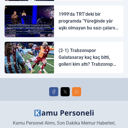
1999'da TRT'deki bir
programda "Yüreğinde yâr
aşkı olmayan bu sazı çalarsa
tingirdatır" sözünü söyleyen
halk ozanı hangisidir?
(2-1) Trabzonspor
Galatasaray kaç kaç bitti,
golleri kim attı? Trabzonspor
Galatasaray maç özeti ve
golleri!
Kamu Personel Alımı, Son Dakika Memur Haberleri,