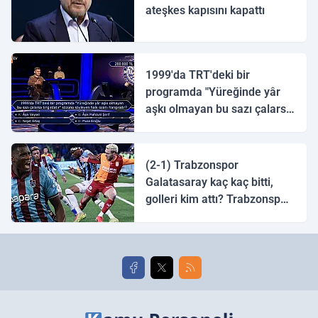
ateşkes kapısını kapattı
1999'da TRT'deki bir
programda "Yüreğinde yâr
aşkı olmayan bu sazı çalarsa
tingirdatır" sözünü söyleyen
halk ozanı hangisidir?
(2-1) Trabzonspor
Galatasaray kaç kaç bitti,
golleri kim attı? Trabzonspor
Galatasaray maç özeti ve
golleri!