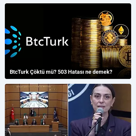
BtcTurk Çöktü mü? 503 Hatası ne demek?