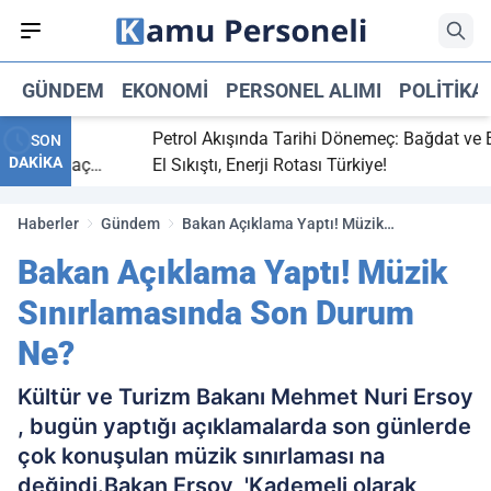
GÜNDEM
EKONOMI
PERSONEL ALIMI
POLITIKA
bitti,
Petrol Akışında Tarihi Dönemeç: Bağdat ve Erbi
SON
DAKİKA
saray maç
El Sıkıştı, Enerji Rotası Türkiye!
Haberler
Gündem
Bakan Açıklama Yaptı! Müzik
Sınırlamasında Son Durum Ne?
Bakan Açıklama Yaptı! Müzik
Sınırlamasında Son Durum
Ne?
Kültür ve Turizm Bakanı Mehmet Nuri Ersoy
, bugün yaptığı açıklamalarda son günlerde
çok konuşulan müzik sınırlaması na
değindi.Bakan Ersoy, 'Kademeli olarak