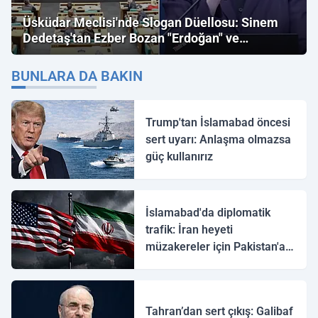
Üsküdar Meclisi'nde Slogan Düellosu: Sinem
Dedetaş'tan Ezber Bozan "Erdoğan" ve
"İmamoğlu" Çıkışı!
BUNLARA DA BAKIN
Trump'tan İslamabad öncesi
sert uyarı: Anlaşma olmazsa
güç kullanırız
İslamabad'da diplomatik
trafik: İran heyeti
müzakereler için Pakistan'a
ulaştı
Tahran’dan sert çıkış: Galibaf