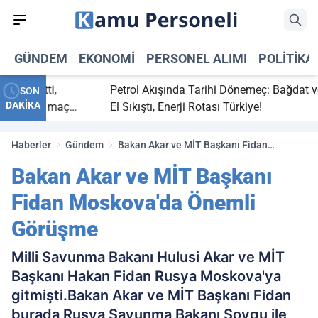
GÜNDEM
EKONOMI
PERSONEL ALIMI
POLITIKA
 bitti,
Petrol Akışında Tarihi Dönemeç: Bağdat ve Erb
SON
DAKİKA
asaray maç
El Sıkıştı, Enerji Rotası Türkiye!
Haberler
Gündem
Bakan Akar ve MİT Başkanı Fidan
Moskova'da Önemli Görüşme
Bakan Akar ve MİT Başkanı
Fidan Moskova'da Önemli
Görüşme
Milli Savunma Bakanı Hulusi Akar ve MİT
Başkanı Hakan Fidan Rusya Moskova'ya
gitmişti.Bakan Akar ve MİT Başkanı Fidan
burada Rusya Savunma Bakanı Şoygu ile