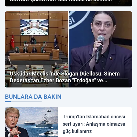
Üsküdar Meclisi'nde Slogan Düellosu: Sinem
Dedetaş'tan Ezber Bozan "Erdoğan" ve
"İmamoğlu" Çıkışı!
BUNLARA DA BAKIN
Trump'tan İslamabad öncesi
sert uyarı: Anlaşma olmazsa
güç kullanırız