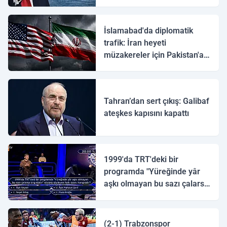
İslamabad'da diplomatik
trafik: İran heyeti
müzakereler için Pakistan'a
ulaştı
Tahran’dan sert çıkış: Galibaf
ateşkes kapısını kapattı
1999'da TRT'deki bir
programda "Yüreğinde yâr
aşkı olmayan bu sazı çalarsa
tingirdatır" sözünü söyleyen
halk ozanı hangisidir?
(2-1) Trabzonspor