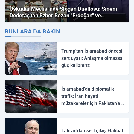
Üsküdar Meclisi'nde Slogan Düellosu: Sinem
Dedetaş'tan Ezber Bozan "Erdoğan" ve
"İmamoğlu" Çıkışı!
BUNLARA DA BAKIN
Trump'tan İslamabad öncesi
sert uyarı: Anlaşma olmazsa
güç kullanırız
İslamabad'da diplomatik
trafik: İran heyeti
müzakereler için Pakistan'a
ulaştı
Tahran’dan sert çıkış: Galibaf