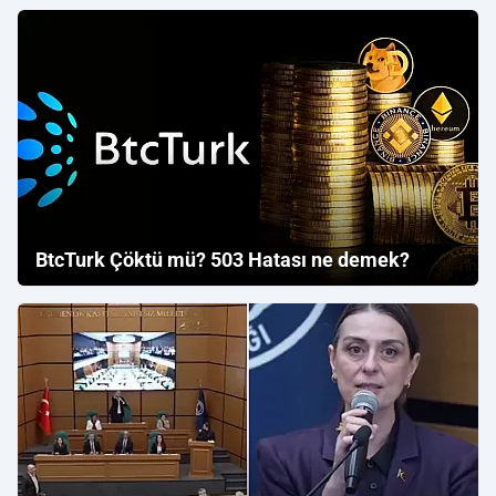
BtcTurk Çöktü mü? 503 Hatası ne demek?