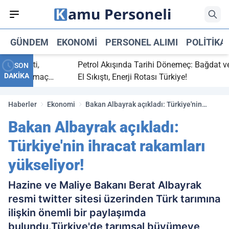
GÜNDEM
EKONOMI
PERSONEL ALIMI
POLITIKA
bitti,
Petrol Akışında Tarihi Dönemeç: Bağdat ve Erbil
SON
DAKİKA
aray maç
El Sıkıştı, Enerji Rotası Türkiye!
Haberler
Ekonomi
Bakan Albayrak açıkladı: Türkiye'nin
ihracat rakamları yükseliyor!
Bakan Albayrak açıkladı:
Türkiye'nin ihracat rakamları
yükseliyor!
Hazine ve Maliye Bakanı Berat Albayrak
resmi twitter sitesi üzerinden Türk tarımına
ilişkin önemli bir paylaşımda
bulundu.Türkiye'de tarımsal büyümeye