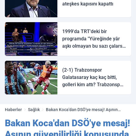
ateşkes kapısını kapattı
1999'da TRT'deki bir
programda "Yüreğinde yâr
aşkı olmayan bu sazı çalarsa
tingirdatır" sözünü söyleyen
halk ozanı hangisidir?
(2-1) Trabzonspor
Galatasaray kaç kaç bitti,
golleri kim attı? Trabzonspor
Galatasaray maç özeti ve
golleri!
Haberler
Sağlık
Bakan Koca'dan DSÖ'ye mesaj! Aşının
güvenilirliği konusunda onlara büyük iş
Bakan Koca'dan DSÖ'ye mesaj!
düşüyor!
Aşının güvenilirliği konusunda