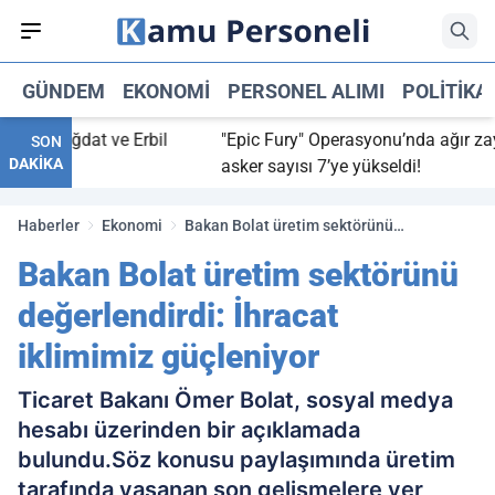
GÜNDEM
EKONOMI
PERSONEL ALIMI
POLITIKA
: Bağdat ve Erbil
"Epic Fury" Operasyonu’nda ağır zayiat: 
SON
DAKİKA
asker sayısı 7’ye yükseldi!
Haberler
Ekonomi
Bakan Bolat üretim sektörünü
değerlendirdi: İhracat iklimimiz
Bakan Bolat üretim sektörünü
güçleniyor
değerlendirdi: İhracat
iklimimiz güçleniyor
Ticaret Bakanı Ömer Bolat, sosyal medya
hesabı üzerinden bir açıklamada
bulundu.Söz konusu paylaşımında üretim
tarafında yaşanan son gelişmelere yer