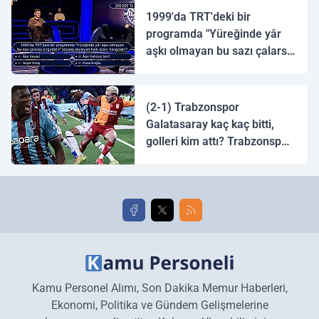
1999'da TRT'deki bir
programda "Yüreğinde yâr
aşkı olmayan bu sazı çalarsa
tingirdatır" sözünü söyleyen
halk ozanı hangisidir?
(2-1) Trabzonspor
Galatasaray kaç kaç bitti,
golleri kim attı? Trabzonspor
Galatasaray maç özeti ve
golleri!
Kamu Personel Alımı, Son Dakika Memur Haberleri,
Ekonomi, Politika ve Gündem Gelişmelerine