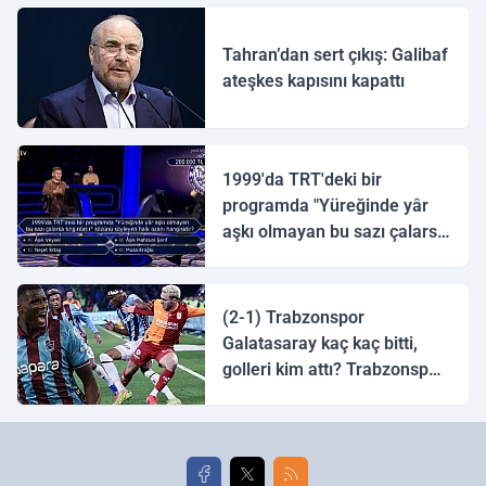
Tahran’dan sert çıkış: Galibaf
ateşkes kapısını kapattı
1999'da TRT'deki bir
programda "Yüreğinde yâr
aşkı olmayan bu sazı çalarsa
tingirdatır" sözünü söyleyen
halk ozanı hangisidir?
(2-1) Trabzonspor
Galatasaray kaç kaç bitti,
golleri kim attı? Trabzonspor
Galatasaray maç özeti ve
golleri!