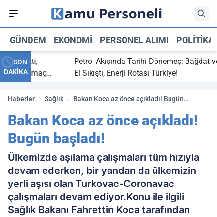
GÜNDEM
EKONOMI
PERSONEL ALIMI
POLITIKA
ç bitti,
Petrol Akışında Tarihi Dönemeç: Bağdat ve Er
SON
DAKİKA
asaray maç
El Sıkıştı, Enerji Rotası Türkiye!
Haberler
Sağlık
Bakan Koca az önce açıkladı! Bugün
başladı!
Bakan Koca az önce açıkladı!
Bugün başladı!
Ülkemizde aşılama çalışmaları tüm hızıyla
devam ederken, bir yandan da ülkemizin
yerli aşısı olan Turkovac-Coronavac
çalışmaları devam ediyor.Konu ile ilgili
Sağlık Bakanı Fahrettin Koca tarafından