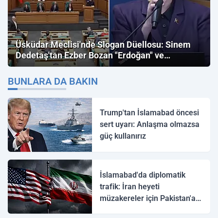
Üsküdar Meclisi'nde Slogan Düellosu: Sinem
Dedetaş'tan Ezber Bozan "Erdoğan" ve
"İmamoğlu" Çıkışı!
BUNLARA DA BAKIN
Trump'tan İslamabad öncesi
sert uyarı: Anlaşma olmazsa
güç kullanırız
İslamabad'da diplomatik
trafik: İran heyeti
müzakereler için Pakistan'a
ulaştı