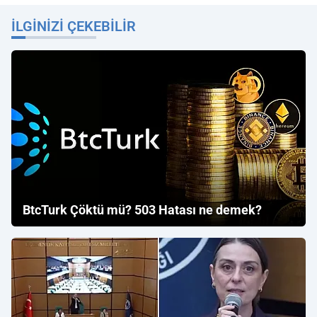
İLGINIZI ÇEKEBILIR
BtcTurk Çöktü mü? 503 Hatası ne demek?