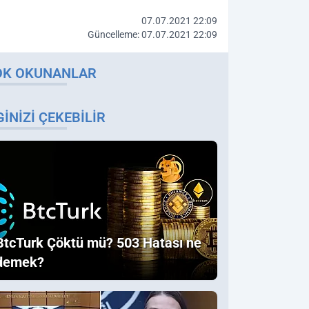
07.07.2021 22:09
Güncelleme: 07.07.2021 22:09
OK OKUNANLAR
GINIZI ÇEKEBILIR
BtcTurk Çöktü mü? 503 Hatası ne
demek?