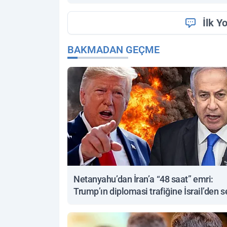
İlk Y
BAKMADAN GEÇME
Netanyahu’dan İran’a “48 saat” emri:
Trump’ın diplomasi trafiğine İsrail’den s
yanıt