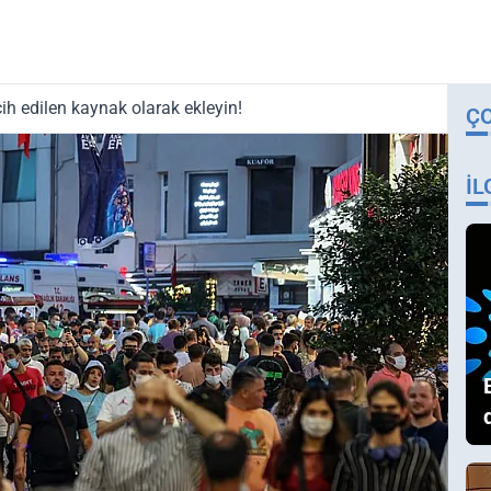
ih edilen kaynak olarak ekleyin!
Ç
İL