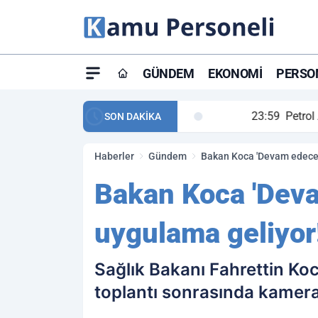
GÜNDEM
EKONOMI
PERSON
ay maç özeti ve golleri!
23:59
Petrol Akışında Tar
SON DAKİKA
Haberler
Gündem
Bakan Koca 'Devam edecek
Bakan Koca 'Deva
uygulama geliyor
Sağlık Bakanı Fahrettin Koc
toplantı sonrasında kamera