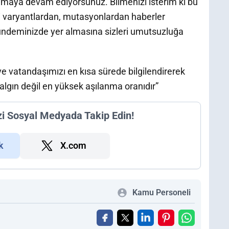
 duymaya devam ediyorsunuz. Bilmenizi isterim ki bu
varyantlardan, mutasyonlardan haberler
deminizde yer almasına sizleri umutsuzluğa
e vatandaşımızı en kısa sürede bilgilendirerek
algın değil en yüksek aşılanma oranıdır”
zi Sosyal Medyada Takip Edin!
k
X.com
Kamu Personeli