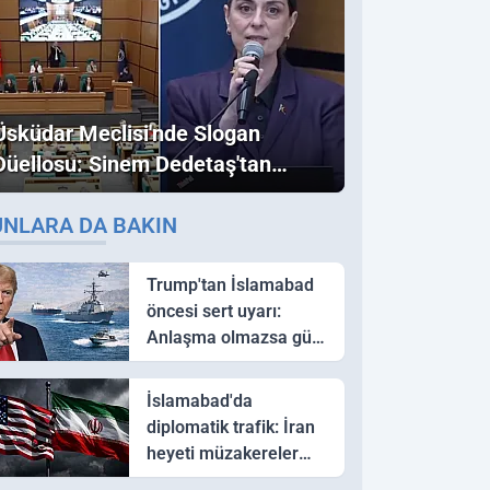
Üsküdar Meclisi'nde Slogan
Düellosu: Sinem Dedetaş'tan
Ezber Bozan "Erdoğan" ve
UNLARA DA BAKIN
"İmamoğlu" Çıkışı!
Trump'tan İslamabad
öncesi sert uyarı:
Anlaşma olmazsa güç
kullanırız
İslamabad'da
diplomatik trafik: İran
heyeti müzakereler
için Pakistan'a ulaştı