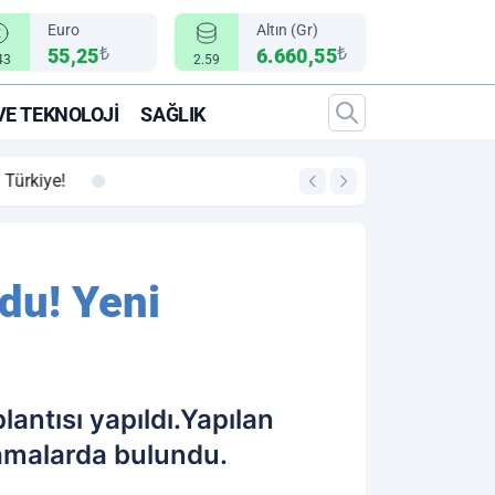
Euro
Altın (Gr)
₺
₺
55,25
6.660,55
43
2.59
VE TEKNOLOJI
SAĞLIK
00:12
"Epic Fury" Operasy
du! Yeni
antısı yapıldı.Yapılan
lamalarda bulundu.