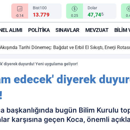
Bist100
Dolar
₺
13.779
47,74
-0.14
0.25
0.
EL ALIMI
POLITIKA
SINAVLAR
MEVZUAT
BILIM 
ihi Dönemeç: Bağdat ve Erbil El Sıkıştı, Enerji Rotası Türkiye!
' diyerek duyurdu! Yeni uygulama geliyor!
m edecek' diyerek duyur
!
a başkanlığında bugün Bilim Kurulu topl
lar karşısına geçen Koca, önemli açık