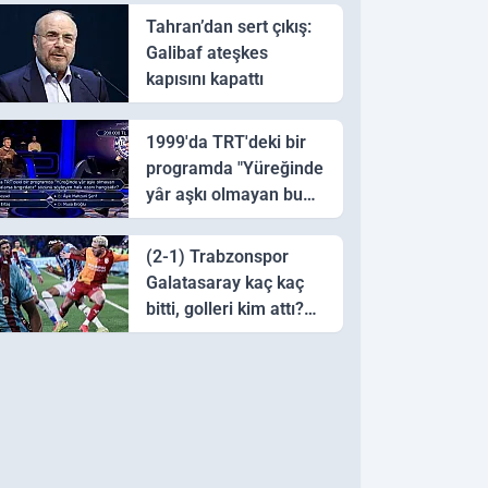
Tahran’dan sert çıkış:
Galibaf ateşkes
kapısını kapattı
1999'da TRT'deki bir
programda "Yüreğinde
yâr aşkı olmayan bu
sazı çalarsa tingirdatır"
sözünü söyleyen halk
(2-1) Trabzonspor
ozanı hangisidir?
Galatasaray kaç kaç
bitti, golleri kim attı?
Trabzonspor
Galatasaray maç özeti
ve golleri!