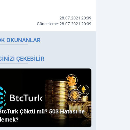
28.07.2021 20:09
Güncelleme: 28.07.2021 20:09
OK OKUNANLAR
GINIZI ÇEKEBILIR
BtcTurk Çöktü mü? 503 Hatası ne
demek?