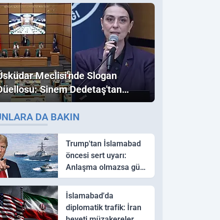
Üsküdar Meclisi'nde Slogan
Düellosu: Sinem Dedetaş'tan
Ezber Bozan "Erdoğan" ve
UNLARA DA BAKIN
"İmamoğlu" Çıkışı!
Trump'tan İslamabad
öncesi sert uyarı:
Anlaşma olmazsa güç
kullanırız
İslamabad'da
diplomatik trafik: İran
heyeti müzakereler