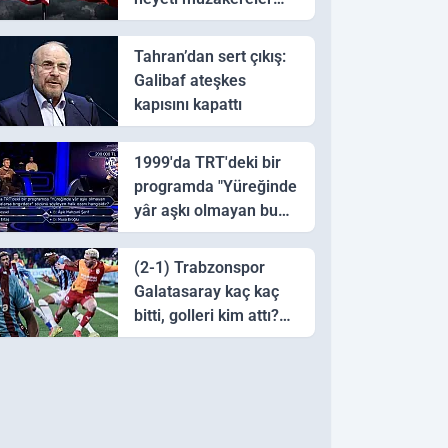
için Pakistan'a ulaştı
Tahran’dan sert çıkış:
Galibaf ateşkes
kapısını kapattı
1999'da TRT'deki bir
programda "Yüreğinde
yâr aşkı olmayan bu
sazı çalarsa tingirdatır"
sözünü söyleyen halk
(2-1) Trabzonspor
ozanı hangisidir?
Galatasaray kaç kaç
bitti, golleri kim attı?
Trabzonspor
Galatasaray maç özeti
ve golleri!