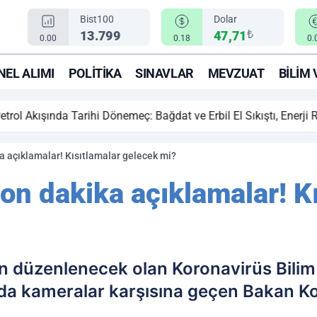
Bist100
Dolar
₺
13.799
47,71
0.00
0.18
0.
EL ALIMI
POLITIKA
SINAVLAR
MEVZUAT
BILIM 
ihi Dönemeç: Bağdat ve Erbil El Sıkıştı, Enerji Rotası Türkiye!
 açıklamalar! Kısıtlamalar gelecek mi?
on dakika açıklamalar! Kı
düzenlenecek olan Koronavirüs Bilim K
nda kameralar karşısına geçen Bakan K