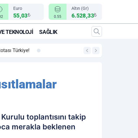
Euro
Altın (Gr)
₺
₺
55,03
6.528,33
02
0.55
VE TEKNOLOJI
SAĞLIK
00:12
"Epic Fury" Operasy
sıtlamalar
urulu toplantısını takip
oca merakla beklenen