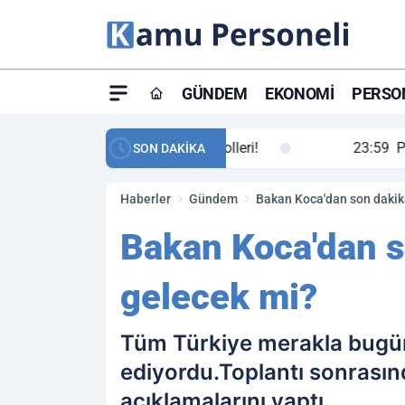
GÜNDEM
EKONOMI
PERSON
ay maç özeti ve golleri!
23:59
Petrol Akışında Tar
SON DAKİKA
Haberler
Gündem
Bakan Koca'dan son dakika
Bakan Koca'dan s
gelecek mi?
Tüm Türkiye merakla bugün 
ediyordu.Toplantı sonrası
açıklamalarını yaptı.