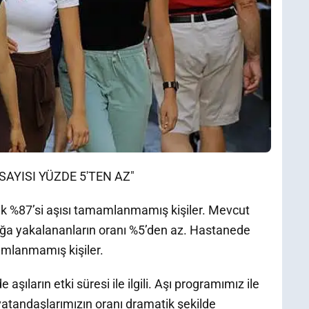
SAYISI YÜZDE 5'TEN AZ"
şık %87’si aşısı tamamlanmamış kişiler. Mevcut
alığa yakalananların oranı %5’den az. Hastanede
amlanmamış kişiler.
şıların etki süresi ile ilgili. Aşı programımız ile
i vatandaşlarımızın oranı dramatik şekilde