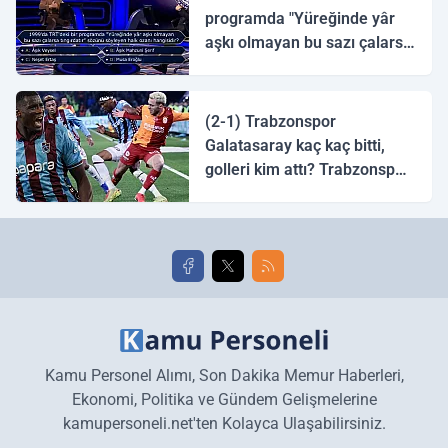
programda "Yüreğinde yâr
aşkı olmayan bu sazı çalarsa
tingirdatır" sözünü söyleyen
halk ozanı hangisidir?
(2-1) Trabzonspor
Galatasaray kaç kaç bitti,
golleri kim attı? Trabzonspor
Galatasaray maç özeti ve
golleri!
Kamu Personel Alımı, Son Dakika Memur Haberleri,
Ekonomi, Politika ve Gündem Gelişmelerine
kamupersoneli.net'ten Kolayca Ulaşabilirsiniz.