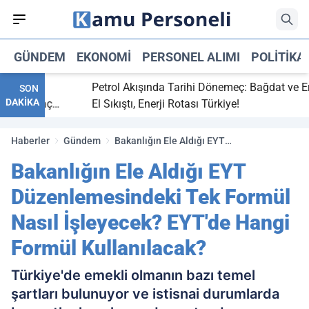
GÜNDEM
EKONOMI
PERSONEL ALIMI
POLITIKA
itti,
Petrol Akışında Tarihi Dönemeç: Bağdat ve Erbil
SON
DAKİKA
aray maç
El Sıkıştı, Enerji Rotası Türkiye!
Haberler
Gündem
Bakanlığın Ele Aldığı EYT
Düzenlemesindeki Tek Formül Nasıl
Bakanlığın Ele Aldığı EYT
İşleyecek? EYT'de Hangi Formül
Kullanılacak?
Düzenlemesindeki Tek Formül
Nasıl İşleyecek? EYT'de Hangi
Formül Kullanılacak?
Türkiye'de emekli olmanın bazı temel
şartları bulunuyor ve istisnai durumlarda