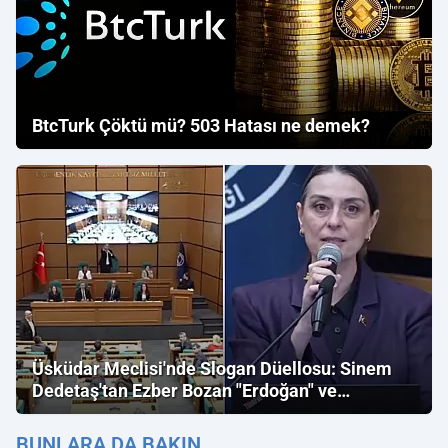
BtcTurk Çöktü mü? 503 Hatası ne demek?
Üsküdar Meclisi'nde Slogan Düellosu: Sinem
Dedetaş'tan Ezber Bozan "Erdoğan" ve
"İmamoğlu" Çıkışı!
BUNLARA DA BAKIN