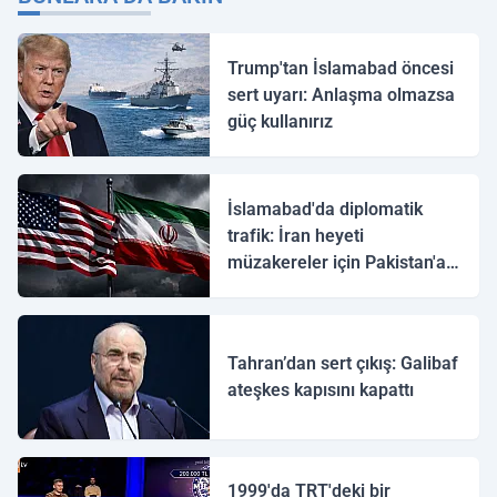
Trump'tan İslamabad öncesi
sert uyarı: Anlaşma olmazsa
güç kullanırız
İslamabad'da diplomatik
trafik: İran heyeti
müzakereler için Pakistan'a
ulaştı
Tahran’dan sert çıkış: Galibaf
ateşkes kapısını kapattı
1999'da TRT'deki bir