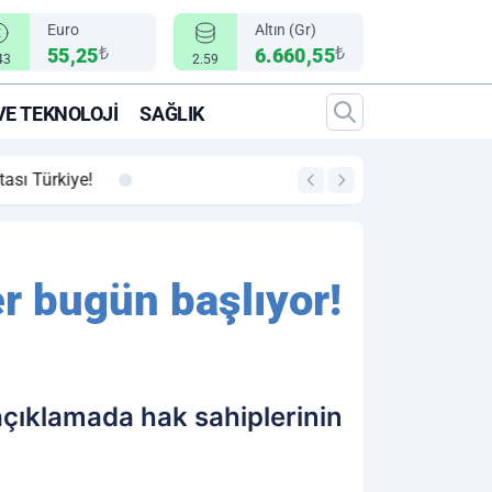
Euro
Altın (Gr)
₺
₺
55,25
6.660,55
43
2.59
VE TEKNOLOJI
SAĞLIK
00:12
"Epic Fury" Operasy
r bugün başlıyor!
açıklamada hak sahiplerinin