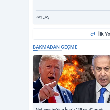
PAYLAŞ
İlk Y
BAKMADAN GEÇME
Netanyahu’dan İran’a “48 saat” emri: