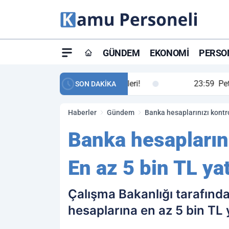
GÜNDEM
EKONOMI
PERSON
ay maç özeti ve golleri!
23:59
Petrol Akışında Tar
SON DAKİKA
Haberler
Gündem
Banka hesaplarınızı kontro
Banka hesaplarını
En az 5 bin TL yat
Çalışma Bakanlığı tarafınd
hesaplarına en az 5 bin TL ya