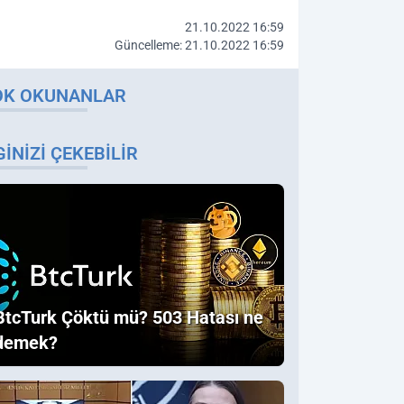
21.10.2022 16:59
Güncelleme: 21.10.2022 16:59
OK OKUNANLAR
GINIZI ÇEKEBILIR
BtcTurk Çöktü mü? 503 Hatası ne
demek?