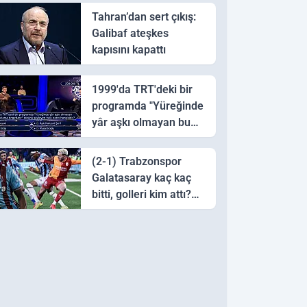
Tahran’dan sert çıkış:
Galibaf ateşkes
kapısını kapattı
1999'da TRT'deki bir
programda "Yüreğinde
yâr aşkı olmayan bu
sazı çalarsa tingirdatır"
sözünü söyleyen halk
(2-1) Trabzonspor
ozanı hangisidir?
Galatasaray kaç kaç
bitti, golleri kim attı?
Trabzonspor
Galatasaray maç özeti
ve golleri!