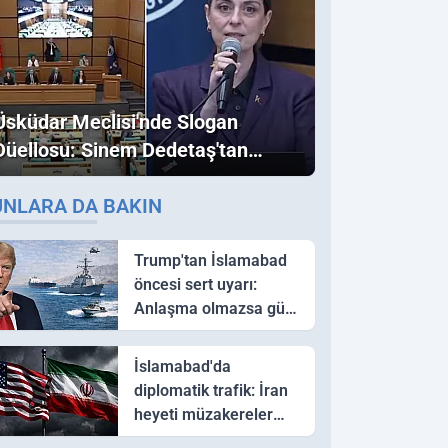
Üsküdar Meclisi'nde Slogan
Düellosu: Sinem Dedetaş'tan
Ezber Bozan "Erdoğan" ve
UNLARA DA BAKIN
"İmamoğlu" Çıkışı!
Trump'tan İslamabad
öncesi sert uyarı:
Anlaşma olmazsa güç
kullanırız
İslamabad'da
diplomatik trafik: İran
heyeti müzakereler
için Pakistan'a ulaştı