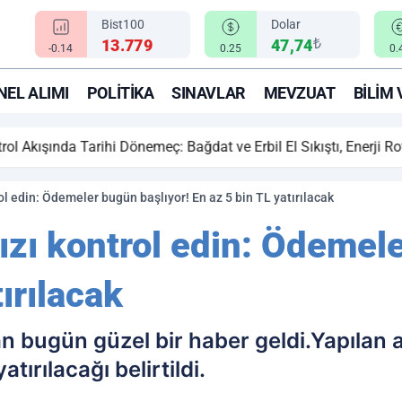
Bist100
Dolar
₺
13.779
47,74
-0.14
0.25
0.
EL ALIMI
POLITIKA
SINAVLAR
MEVZUAT
BILIM 
ihi Dönemeç: Bağdat ve Erbil El Sıkıştı, Enerji Rotası Türkiye!
l edin: Ödemeler bugün başlıyor! En az 5 bin TL yatırılacak
zı kontrol edin: Ödemele
ırılacak
an bugün güzel bir haber geldi.Yapılan 
tırılacağı belirtildi.