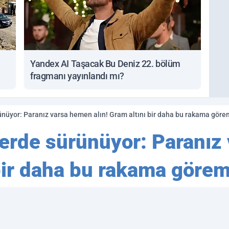
Yandex AI Taşacak Bu Deniz 22. bölüm
fragmanı yayınlandı mı?
nüyor: Paranız varsa hemen alın! Gram altını bir daha bu rakama göreme
lerde sürünüyor: Paranı
 bir daha bu rakama göre
aşlar bugün resmen büyük bir şokla karş