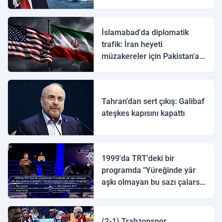
İslamabad'da diplomatik
trafik: İran heyeti
müzakereler için Pakistan'a
ulaştı
Tahran’dan sert çıkış: Galibaf
ateşkes kapısını kapattı
1999'da TRT'deki bir
programda "Yüreğinde yâr
aşkı olmayan bu sazı çalarsa
tingirdatır" sözünü söyleyen
halk ozanı hangisidir?
(2-1) Trabzonspor