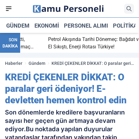
GÜNDEM
EKONOMI
PERSONEL ALIMI
POLITIKA
ç bitti,
Petrol Akışında Tarihi Dönemeç: Bağdat ve Er
SON
DAKİKA
asaray maç
El Sıkıştı, Enerji Rotası Türkiye!
Haberler
Gündem
KREDİ ÇEKENLER DİKKAT: O paralar geri
ödeniyor! E-devletten hemen kontrol edin
KREDİ ÇEKENLER DİKKAT: O
paralar geri ödeniyor! E-
devletten hemen kontrol edin
Son dönemlerde kredilere başvuranların
sayısı her geçen gün artmaya devam
ediyor.Bu noktada yapılan duyurular
vatandaşlar tarafından yakından takip