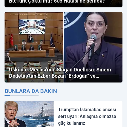
BtcTurk Çöktü mü? 503 Hatası ne demek?
Üsküdar Meclisi'nde Slogan Düellosu: Sinem
Dedetaş'tan Ezber Bozan "Erdoğan" ve
"İmamoğlu" Çıkışı!
BUNLARA DA BAKIN
Trump'tan İslamabad öncesi
sert uyarı: Anlaşma olmazsa
güç kullanırız