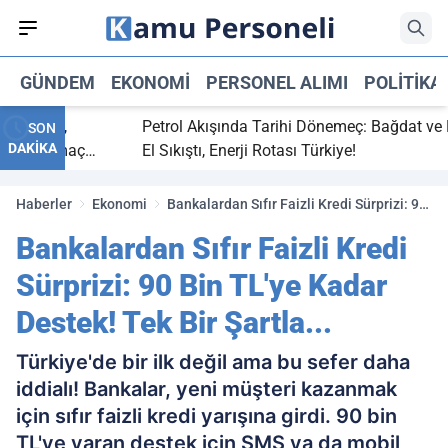
GÜNDEM
EKONOMI
PERSONEL ALIMI
POLITIKA
bitti,
Petrol Akışında Tarihi Dönemeç: Bağdat ve Erbi
SON
DAKİKA
saray maç
El Sıkıştı, Enerji Rotası Türkiye!
Haberler
Ekonomi
Bankalardan Sıfır Faizli Kredi Sürprizi: 90
Bin TL'ye Kadar Destek! Tek Bir Şartla...
Bankalardan Sıfır Faizli Kredi
Sürprizi: 90 Bin TL'ye Kadar
Destek! Tek Bir Şartla...
Türkiye'de bir ilk değil ama bu sefer daha
iddialı! Bankalar, yeni müşteri kazanmak
için sıfır faizli kredi yarışına girdi. 90 bin
TL'ye varan destek için SMS ya da mobil