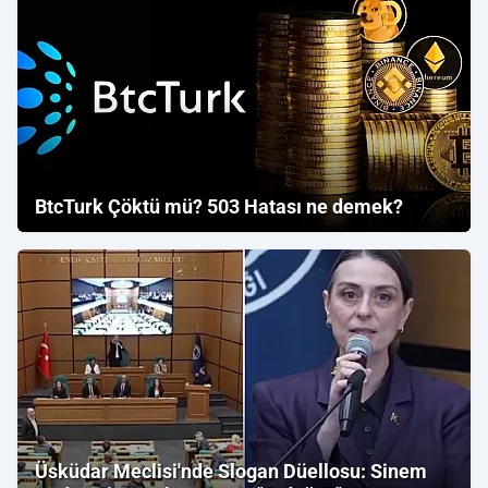
BtcTurk Çöktü mü? 503 Hatası ne demek?
Üsküdar Meclisi'nde Slogan Düellosu: Sinem