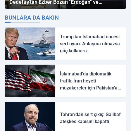
Dedetaş'tan Ezber Bozan "Erdoğan" ve
"İmamoğlu" Çıkışı!
BUNLARA DA BAKIN
Trump'tan İslamabad öncesi
sert uyarı: Anlaşma olmazsa
güç kullanırız
İslamabad'da diplomatik
trafik: İran heyeti
müzakereler için Pakistan'a
ulaştı
Tahran’dan sert çıkış: Galibaf
ateşkes kapısını kapattı