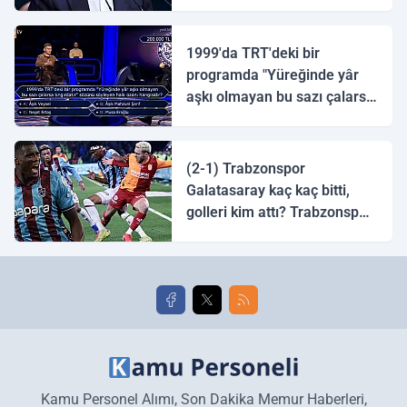
1999'da TRT'deki bir
programda "Yüreğinde yâr
aşkı olmayan bu sazı çalarsa
tingirdatır" sözünü söyleyen
halk ozanı hangisidir?
(2-1) Trabzonspor
Galatasaray kaç kaç bitti,
golleri kim attı? Trabzonspor
Galatasaray maç özeti ve
golleri!
Kamu Personel Alımı, Son Dakika Memur Haberleri,