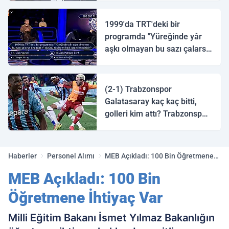
1999'da TRT'deki bir
programda "Yüreğinde yâr
aşkı olmayan bu sazı çalarsa
tingirdatır" sözünü söyleyen
halk ozanı hangisidir?
(2-1) Trabzonspor
Galatasaray kaç kaç bitti,
golleri kim attı? Trabzonspor
Galatasaray maç özeti ve
golleri!
Haberler
Personel Alımı
MEB Açıkladı: 100 Bin Öğretmene
İhtiyaç Var
MEB Açıkladı: 100 Bin
Öğretmene İhtiyaç Var
Milli Eğitim Bakanı İsmet Yılmaz Bakanlığın