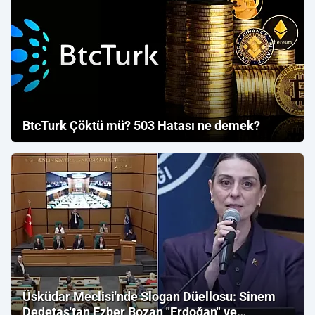
BtcTurk Çöktü mü? 503 Hatası ne demek?
Üsküdar Meclisi'nde Slogan Düellosu: Sinem
Dedetaş'tan Ezber Bozan "Erdoğan" ve