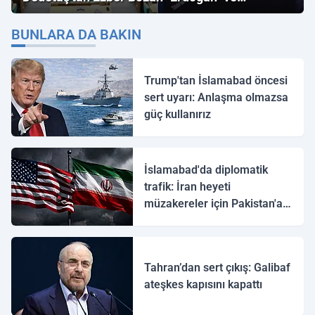
"İmamoğlu" Çıkışı!
BUNLARA DA BAKIN
Trump'tan İslamabad öncesi
sert uyarı: Anlaşma olmazsa
güç kullanırız
İslamabad'da diplomatik
trafik: İran heyeti
müzakereler için Pakistan'a
ulaştı
Tahran’dan sert çıkış: Galibaf
ateşkes kapısını kapattı