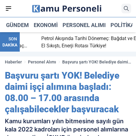
GÜNDEM
EKONOMI
PERSONEL ALIMI
POLITIKA
bitti,
Petrol Akışında Tarihi Dönemeç: Bağdat ve Erbil
SON
DAKİKA
aray maç
El Sıkıştı, Enerji Rotası Türkiye!
Haberler
Personel Alımı
Başvuru şartı YOK! Belediye daimi
işçi alımına başladı: 08.00 – 17.00
Başvuru şartı YOK! Belediye
arasında çalışabilecekler
başvuracak
daimi işçi alımına başladı:
08.00 – 17.00 arasında
çalışabilecekler başvuracak
Kamu kurumları yılın bitmesine sayılı gün
kala 2022 kadroları için personel alımlarına