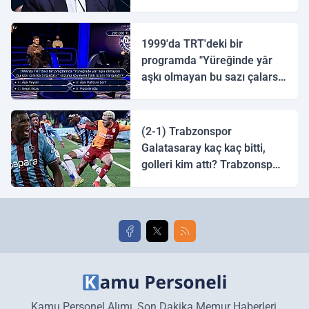
1999'da TRT'deki bir
programda "Yüreğinde yâr
aşkı olmayan bu sazı çalarsa
tingirdatır" sözünü söyleyen
halk ozanı hangisidir?
(2-1) Trabzonspor
Galatasaray kaç kaç bitti,
golleri kim attı? Trabzonspor
Galatasaray maç özeti ve
golleri!
Kamu Personel Alımı, Son Dakika Memur Haberleri,