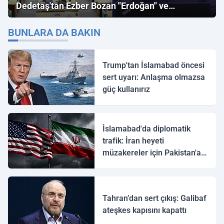
Dedetaş'tan Ezber Bozan "Erdoğan" ve
"İmamoğlu" Çıkışı!
BUNLARA DA BAKIN
Trump'tan İslamabad öncesi
sert uyarı: Anlaşma olmazsa
güç kullanırız
İslamabad'da diplomatik
trafik: İran heyeti
müzakereler için Pakistan'a
ulaştı
Tahran’dan sert çıkış: Galibaf
ateşkes kapısını kapattı