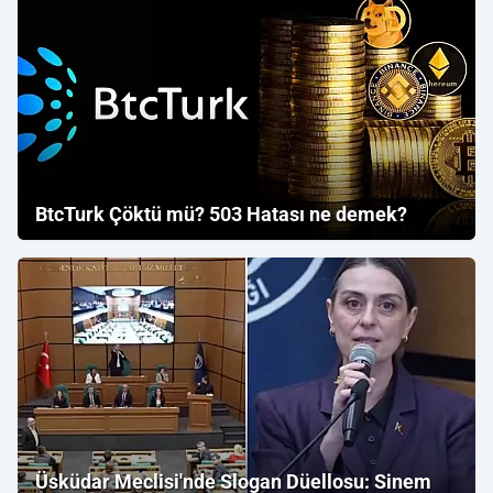
BtcTurk Çöktü mü? 503 Hatası ne demek?
Üsküdar Meclisi'nde Slogan Düellosu: Sinem