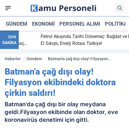
GÜNDEM
EKONOMI
PERSONEL ALIMI
POLITIKA
 bitti,
Petrol Akışında Tarihi Dönemeç: Bağdat ve Erbi
SON
DAKİKA
saray maç
El Sıkıştı, Enerji Rotası Türkiye!
Haberler
Gündem
Batman'a çağ dışı olay! Filyasyon
ekibindeki doktora çirkin saldırı!
Batman'a çağ dışı olay!
Filyasyon ekibindeki doktora
çirkin saldırı!
Batman'da çağ dışı bir olay meydana
geldi.Filyasyon ekibinde olan doktor, eve
koronavirüs denetimi için gitti.