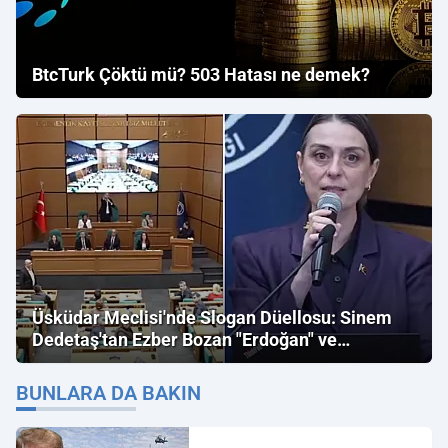
BtcTurk Çöktü mü? 503 Hatası ne demek?
Üsküdar Meclisi'nde Slogan Düellosu: Sinem
Dedetaş'tan Ezber Bozan "Erdoğan" ve
"İmamoğlu" Çıkışı!
BUNLARA DA BAKIN