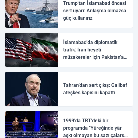
Trump'tan İslamabad öncesi
sert uyarı: Anlaşma olmazsa
güç kullanırız
İslamabad'da diplomatik
trafik: İran heyeti
müzakereler için Pakistan'a
ulaştı
Tahran’dan sert çıkış: Galibaf
ateşkes kapısını kapattı
1999'da TRT'deki bir
programda "Yüreğinde yâr
aşkı olmayan bu sazı çalarsa