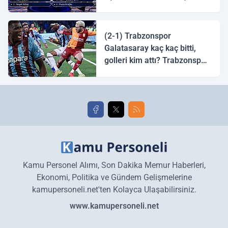
tingirdatır" sözünü söyleyen
halk ozanı hangisidir?
(2-1) Trabzonspor
Galatasaray kaç kaç bitti,
golleri kim attı? Trabzonspor
Galatasaray maç özeti ve
golleri!
Kamu Personel Alımı, Son Dakika Memur Haberleri,
Ekonomi, Politika ve Gündem Gelişmelerine
kamupersoneli.net'ten Kolayca Ulaşabilirsiniz.
www.kamupersoneli.net