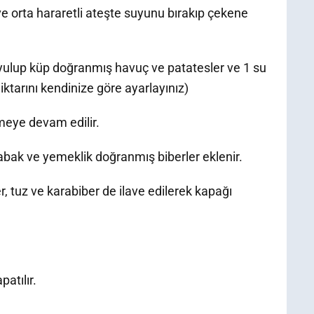
ır ve orta hararetli ateşte suyunu bırakıp çekene
ulup küp doğranmış havuç ve patatesler ve 1 su
ktarını kendinize göre ayarlayınız)
meye devam edilir.
bak ve yemeklik doğranmış biberler eklenir.
 tuz ve karabiber de ilave edilerek kapağı
patılır.