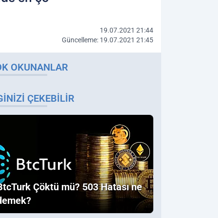
19.07.2021 21:44
Güncelleme: 19.07.2021 21:45
OK OKUNANLAR
GINIZI ÇEKEBILIR
BtcTurk Çöktü mü? 503 Hatası ne
demek?