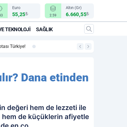
Euro
Altın (Gr)
₺
₺
55,25
6.660,55
43
2.59
VE TEKNOLOJI
SAĞLIK
00:12
"Epic Fury" Operasy
lır? Dana etinden
 değeri hem de lezzeti ile
 hem de küçüklerin afiyetle
nde en ço