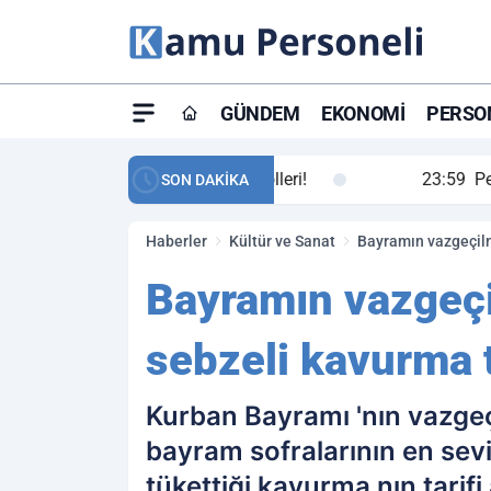
GÜNDEM
EKONOMI
PERSON
ay maç özeti ve golleri!
23:59
Petrol Akışında Tar
SON DAKİKA
Haberler
Kültür ve Sanat
Bayramın vazgeçilm
Bayramın vazgeçi
sebzeli kavurma t
Kurban Bayramı 'nın vazgeç
bayram sofralarının en sev
tükettiği kavurma nın tari