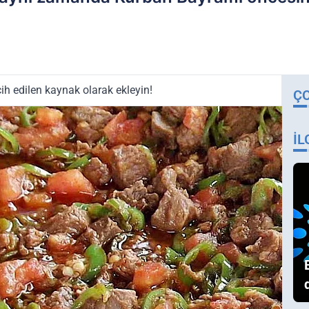
ih edilen kaynak olarak ekleyin!
Ç
İL