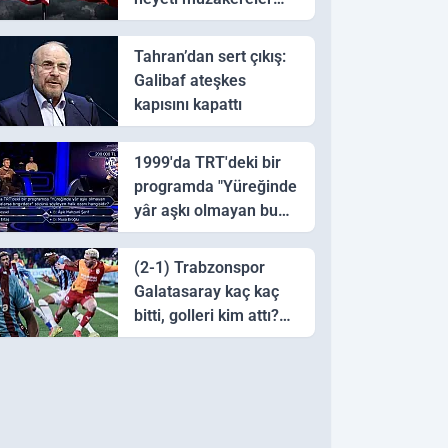
için Pakistan'a ulaştı
Tahran’dan sert çıkış:
Galibaf ateşkes
kapısını kapattı
1999'da TRT'deki bir
programda "Yüreğinde
yâr aşkı olmayan bu
sazı çalarsa tingirdatır"
sözünü söyleyen halk
(2-1) Trabzonspor
ozanı hangisidir?
Galatasaray kaç kaç
bitti, golleri kim attı?
Trabzonspor
Galatasaray maç özeti
ve golleri!