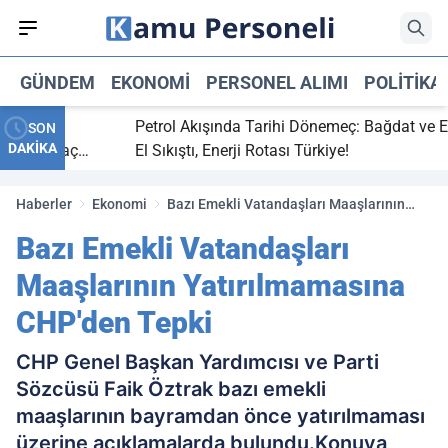
GÜNDEM
EKONOMI
PERSONEL ALIMI
POLITIKA
bitti,
Petrol Akışında Tarihi Dönemeç: Bağdat ve Erbi
SON
DAKİKA
saray maç
El Sıkıştı, Enerji Rotası Türkiye!
Haberler
Ekonomi
Bazı Emekli Vatandaşları Maaşlarının
Yatırılmamasına CHP'den Tepki
Bazı Emekli Vatandaşları
Maaşlarının Yatırılmamasına
CHP'den Tepki
CHP Genel Başkan Yardımcısı ve Parti
Sözcüsü Faik Öztrak bazı emekli
maaşlarının bayramdan önce yatırılmaması
üzerine açıklamalarda bulundu.Konuya