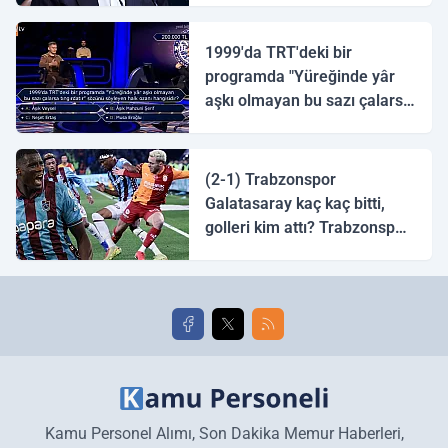
1999'da TRT'deki bir
programda "Yüreğinde yâr
aşkı olmayan bu sazı çalarsa
tingirdatır" sözünü söyleyen
halk ozanı hangisidir?
(2-1) Trabzonspor
Galatasaray kaç kaç bitti,
golleri kim attı? Trabzonspor
Galatasaray maç özeti ve
golleri!
Kamu Personel Alımı, Son Dakika Memur Haberleri,