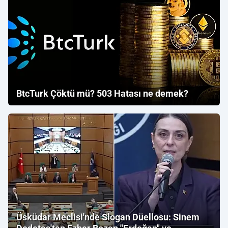
BtcTurk Çöktü mü? 503 Hatası ne demek?
Üsküdar Meclisi'nde Slogan Düellosu: Sinem