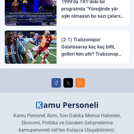
1999'da TRT'deki bir
programda "Yüreğinde yâr
aşkı olmayan bu sazı çalarsa
tingirdatır" sözünü söyleyen
halk ozanı hangisidir?
(2-1) Trabzonspor
Galatasaray kaç kaç bitti,
golleri kim attı? Trabzonspor
Galatasaray maç özeti ve
golleri!
Kamu Personel Alımı, Son Dakika Memur Haberleri,
Ekonomi, Politika ve Gündem Gelişmelerine
kamupersoneli.net'ten Kolayca Ulaşabilirsiniz.