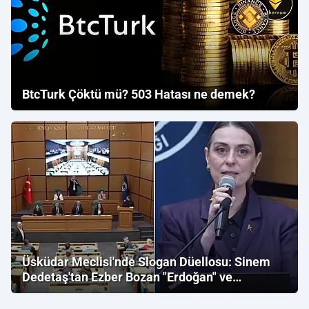
BtcTurk Çöktü mü? 503 Hatası ne demek?
Üsküdar Meclisi'nde Slogan Düellosu: Sinem
Dedetaş'tan Ezber Bozan "Erdoğan" ve
"İmamoğlu" Çıkışı!