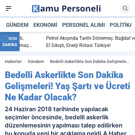
GÜNDEM
EKONOMI
PERSONEL ALIMI
POLITIKA
ç bitti,
Petrol Akışında Tarihi Dönemeç: Bağdat ve Erb
SON
DAKİKA
asaray maç
El Sıkıştı, Enerji Rotası Türkiye!
Haberler
Gündem
Bedelli Askerlikte Son Dakika Gelişmeleri!
Yaş Şartı ve Ücreti Ne Kadar Olacak?
Bedelli Askerlikte Son Dakika
Gelişmeleri! Yaş Şartı ve Ücreti
Ne Kadar Olacak?
24 Haziran 2018 tarihinde yapılacak
seçimler öncesinde, bedelli askerlik
düzenlemesinin yapılması talep edilirken
bu konuda yeni bir açıklama geldi.A Haber