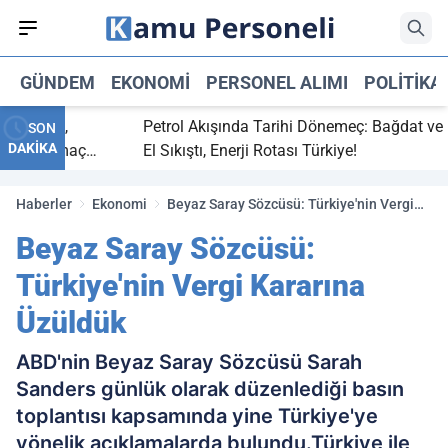
GÜNDEM
EKONOMI
PERSONEL ALIMI
POLITIKA
 bitti,
Petrol Akışında Tarihi Dönemeç: Bağdat ve Erb
SON
DAKİKA
asaray maç
El Sıkıştı, Enerji Rotası Türkiye!
Haberler
Ekonomi
Beyaz Saray Sözcüsü: Türkiye'nin Vergi
Kararına Üzüldük
Beyaz Saray Sözcüsü:
Türkiye'nin Vergi Kararına
Üzüldük
ABD'nin Beyaz Saray Sözcüsü Sarah
Sanders günlük olarak düzenlediği basın
toplantısı kapsamında yine Türkiye'ye
yönelik açıklamalarda bulundu.Türkiye ile