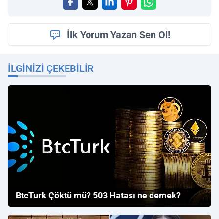
İlk Yorum Yazan Sen Ol!
İLGINIZI ÇEKEBILIR
BtcTurk Çöktü mü? 503 Hatası ne demek?