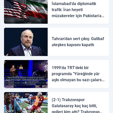
İslamabad'da diplomatik
trafik: İran heyeti
müzakereler için Pakistan'a
ulaştı
Tahran’dan sert çıkış: Galibaf
ateşkes kapısını kapattı
1999'da TRT'deki bir
programda "Yüreğinde yâr
aşkı olmayan bu sazı çalarsa
tingirdatır" sözünü söyleyen
halk ozanı hangisidir?
(2-1) Trabzonspor
Galatasaray kaç kaç bitti,
golleri kim attı? Trabzonspor