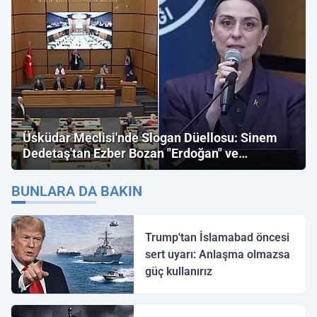
Üsküdar Meclisi'nde Slogan Düellosu: Sinem
Dedetaş'tan Ezber Bozan "Erdoğan" ve
"İmamoğlu" Çıkışı!
BUNLARA DA BAKIN
Trump'tan İslamabad öncesi
sert uyarı: Anlaşma olmazsa
güç kullanırız