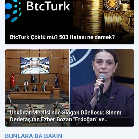
BtcTurk Çöktü mü? 503 Hatası ne demek?
Üsküdar Meclisi'nde Slogan Düellosu: Sinem
Dedetaş'tan Ezber Bozan "Erdoğan" ve
"İmamoğlu" Çıkışı!
BUNLARA DA BAKIN