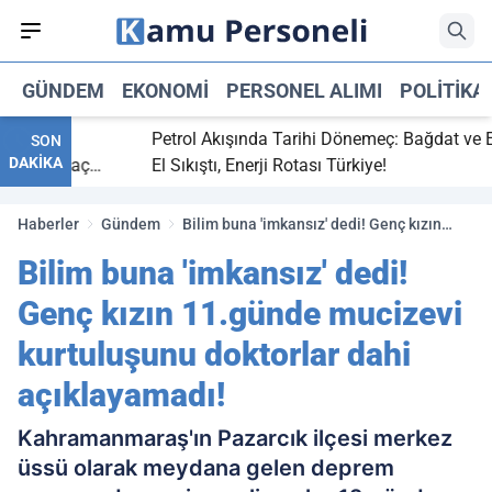
GÜNDEM
EKONOMI
PERSONEL ALIMI
POLITIKA
bitti,
Petrol Akışında Tarihi Dönemeç: Bağdat ve Erbi
SON
DAKİKA
aray maç
El Sıkıştı, Enerji Rotası Türkiye!
Haberler
Gündem
Bilim buna 'imkansız' dedi! Genç kızın
11.günde mucizevi kurtuluşunu doktorlar
Bilim buna 'imkansız' dedi!
dahi açıklayamadı!
Genç kızın 11.günde mucizevi
kurtuluşunu doktorlar dahi
açıklayamadı!
Kahramanmaraş'ın Pazarcık ilçesi merkez
üssü olarak meydana gelen deprem