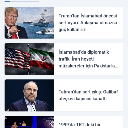
Trump'tan İslamabad öncesi
sert uyarı: Anlaşma olmazsa
güç kullanırız
İslamabad'da diplomatik
trafik: İran heyeti
müzakereler için Pakistan'a
ulaştı
Tahran’dan sert çıkış: Galibaf
ateşkes kapısını kapattı
1999'da TRT'deki bir