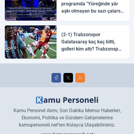
programda "Yüreğinde yâr
aşkı olmayan bu sazı çalarsa
tingirdatır" sözünü söyleyen
halk ozanı hangisidir?
(2-1) Trabzonspor
Galatasaray kaç kaç bitti,
golleri kim attı? Trabzonspor
Galatasaray maç özeti ve
golleri!
Kamu Personel Alımı, Son Dakika Memur Haberleri,
Ekonomi, Politika ve Gündem Gelişmelerine
kamupersoneli.net'ten Kolayca Ulaşabilirsiniz.