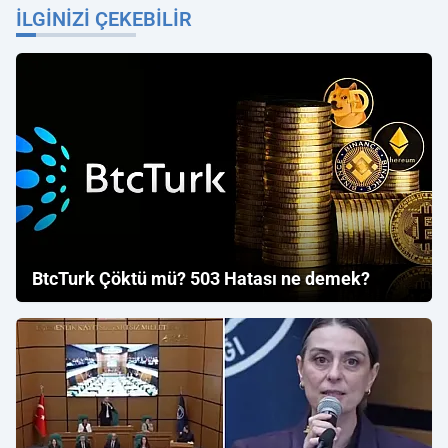
İLGINIZI ÇEKEBILIR
BtcTurk Çöktü mü? 503 Hatası ne demek?