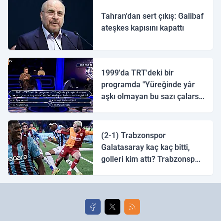
Tahran’dan sert çıkış: Galibaf
ateşkes kapısını kapattı
1999'da TRT'deki bir
programda "Yüreğinde yâr
aşkı olmayan bu sazı çalarsa
tingirdatır" sözünü söyleyen
halk ozanı hangisidir?
(2-1) Trabzonspor
Galatasaray kaç kaç bitti,
golleri kim attı? Trabzonspor
Galatasaray maç özeti ve
golleri!