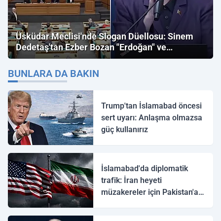
Üsküdar Meclisi'nde Slogan Düellosu: Sinem
Dedetaş'tan Ezber Bozan "Erdoğan" ve
"İmamoğlu" Çıkışı!
BUNLARA DA BAKIN
Trump'tan İslamabad öncesi
sert uyarı: Anlaşma olmazsa
güç kullanırız
İslamabad'da diplomatik
trafik: İran heyeti
müzakereler için Pakistan'a
ulaştı