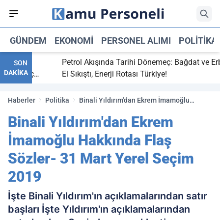
GÜNDEM
EKONOMI
PERSONEL ALIMI
POLITIKA
itti,
Petrol Akışında Tarihi Dönemeç: Bağdat ve Erbil
SON
DAKİKA
ray maç
El Sıkıştı, Enerji Rotası Türkiye!
Haberler
Politika
Binali Yıldırım'dan Ekrem İmamoğlu
Hakkında Flaş Sözler- 31 Mart Yerel Seçim
Binali Yıldırım'dan Ekrem
2019
İmamoğlu Hakkında Flaş
Sözler- 31 Mart Yerel Seçim
2019
İşte Binali Yıldırım'ın açıklamalarından satır
başları İşte Yıldırım'ın açıklamalarından