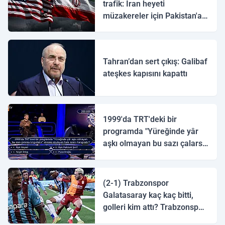
trafik: İran heyeti
müzakereler için Pakistan'a
ulaştı
Tahran’dan sert çıkış: Galibaf
ateşkes kapısını kapattı
1999'da TRT'deki bir
programda "Yüreğinde yâr
aşkı olmayan bu sazı çalarsa
tingirdatır" sözünü söyleyen
halk ozanı hangisidir?
(2-1) Trabzonspor
Galatasaray kaç kaç bitti,
golleri kim attı? Trabzonspor
Galatasaray maç özeti ve