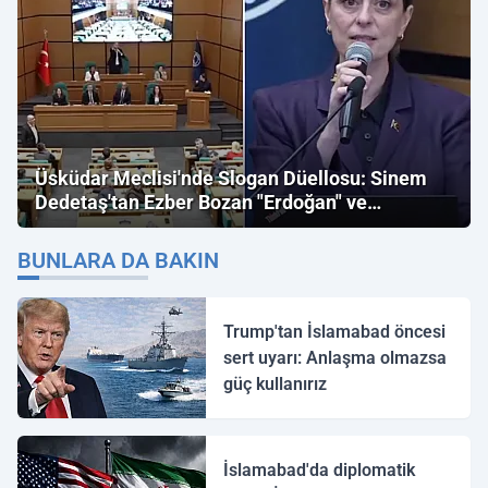
Üsküdar Meclisi'nde Slogan Düellosu: Sinem
Dedetaş'tan Ezber Bozan "Erdoğan" ve
"İmamoğlu" Çıkışı!
BUNLARA DA BAKIN
Trump'tan İslamabad öncesi
sert uyarı: Anlaşma olmazsa
güç kullanırız
İslamabad'da diplomatik