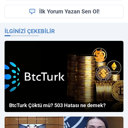
İlk Yorum Yazan Sen Ol!
İLGINIZI ÇEKEBILIR
BtcTurk Çöktü mü? 503 Hatası ne demek?