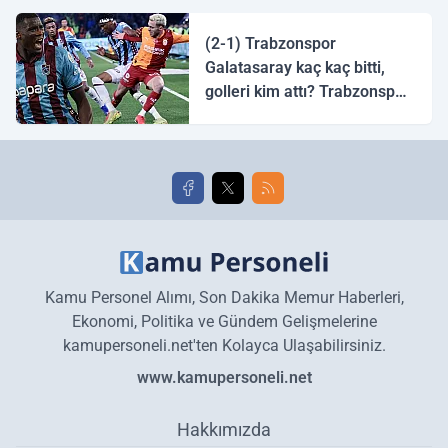
halk ozanı hangisidir?
(2-1) Trabzonspor
Galatasaray kaç kaç bitti,
golleri kim attı? Trabzonspor
Galatasaray maç özeti ve
golleri!
Kamu Personel Alımı, Son Dakika Memur Haberleri,
Ekonomi, Politika ve Gündem Gelişmelerine
kamupersoneli.net'ten Kolayca Ulaşabilirsiniz.
www.kamupersoneli.net
Hakkımızda