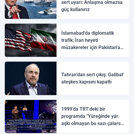
sert uyarı: Anlaşma olmazsa
güç kullanırız
İslamabad'da diplomatik
trafik: İran heyeti
müzakereler için Pakistan'a
ulaştı
Tahran’dan sert çıkış: Galibaf
ateşkes kapısını kapattı
1999'da TRT'deki bir
programda "Yüreğinde yâr
aşkı olmayan bu sazı çalarsa
tingirdatır" sözünü söyleyen