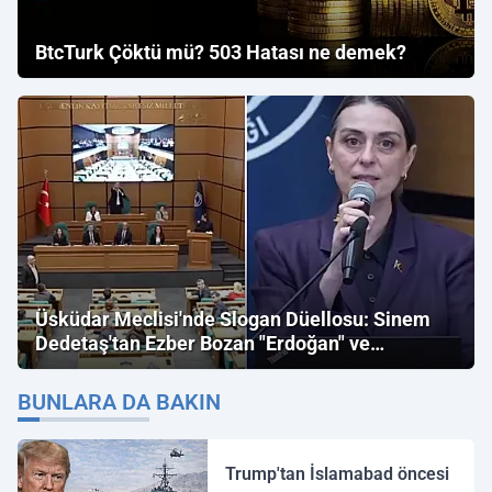
BtcTurk Çöktü mü? 503 Hatası ne demek?
Üsküdar Meclisi'nde Slogan Düellosu: Sinem
Dedetaş'tan Ezber Bozan "Erdoğan" ve
"İmamoğlu" Çıkışı!
BUNLARA DA BAKIN
Trump'tan İslamabad öncesi