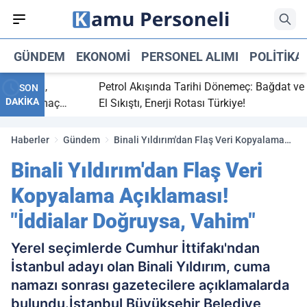
GÜNDEM
EKONOMI
PERSONEL ALIMI
POLITIKA
 bitti,
Petrol Akışında Tarihi Dönemeç: Bağdat ve Erb
SON
DAKİKA
saray maç
El Sıkıştı, Enerji Rotası Türkiye!
Haberler
Gündem
Binali Yıldırım'dan Flaş Veri Kopyalama
Açıklaması! "İddialar Doğruysa, Vahim"
Binali Yıldırım'dan Flaş Veri
Kopyalama Açıklaması!
"İddialar Doğruysa, Vahim"
Yerel seçimlerde Cumhur İttifakı'ndan
İstanbul adayı olan Binali Yıldırım, cuma
namazı sonrası gazetecilere açıklamalarda
bulundu.İstanbul Büyükşehir Belediye