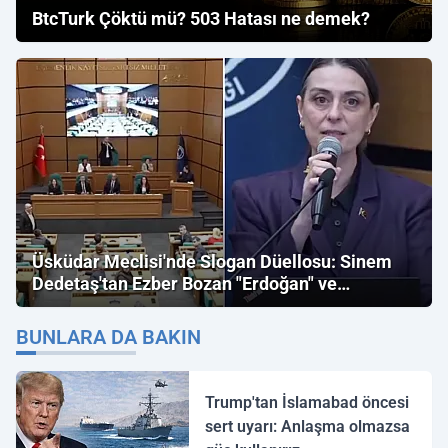
BtcTurk Çöktü mü? 503 Hatası ne demek?
Üsküdar Meclisi'nde Slogan Düellosu: Sinem
Dedetaş'tan Ezber Bozan "Erdoğan" ve
"İmamoğlu" Çıkışı!
BUNLARA DA BAKIN
Trump'tan İslamabad öncesi
sert uyarı: Anlaşma olmazsa