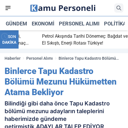
GÜNDEM
EKONOMI
PERSONEL ALIMI
POLITIKA
 bitti,
Petrol Akışında Tarihi Dönemeç: Bağdat ve Erb
SON
DAKİKA
saray maç
El Sıkıştı, Enerji Rotası Türkiye!
Haberler
Personel Alımı
Binlerce Tapu Kadastro Bölümü
Mezunu Hükümetten Atama
Binlerce Tapu Kadastro
Bekliyor
Bölümü Mezunu Hükümetten
Atama Bekliyor
Bilindiği gibi daha önce Tapu Kadastro
bölümü mezunu adayların taleplerini
haberimizde gündeme
getirmiştik.ADAYLAR TALEP EDİYOR