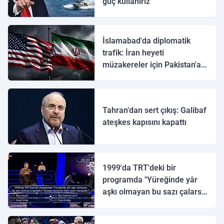
güç kullanırız
İslamabad'da diplomatik
trafik: İran heyeti
müzakereler için Pakistan'a
ulaştı
Tahran’dan sert çıkış: Galibaf
ateşkes kapısını kapattı
1999'da TRT'deki bir
programda "Yüreğinde yâr
aşkı olmayan bu sazı çalarsa
tingirdatır" sözünü söyleyen
halk ozanı hangisidir?