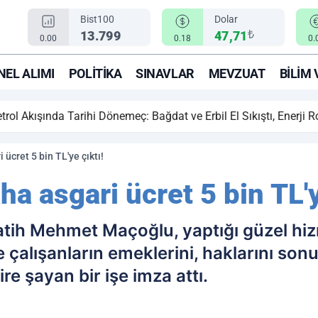
Bist100
Dolar
₺
13.799
47,71
0.00
0.18
0.
EL ALIMI
POLITIKA
SINAVLAR
MEVZUAT
BILIM 
ihi Dönemeç: Bağdat ve Erbil El Sıkıştı, Enerji Rotası Türkiye!
ücret 5 bin TL'ye çıktı!
a asgari ücret 5 bin TL'y
tih Mehmet Maçoğlu, yaptığı güzel hizme
le çalışanların emeklerini, haklarını so
e şayan bir işe imza attı.