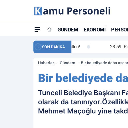
GÜNDEM
EKONOMI
PERSON
ay maç özeti ve golleri!
23:59
Petrol Akışında Tar
SON DAKİKA
Haberler
Gündem
Bir belediyede daha asgari 
Bir belediyede dah
Tunceli Belediye Başkanı Fa
olarak da tanınıyor.Özellik
Mehmet Maçoğlu yine takdir