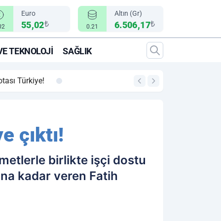
Euro
Altın (Gr)
₺
₺
55,02
6.506,17
02
0.21
VE TEKNOLOJI
SAĞLIK
00:12
"Epic Fury" Operasy
e çıktı!
tlerle birlikte işçi dostu
nuna kadar veren Fatih