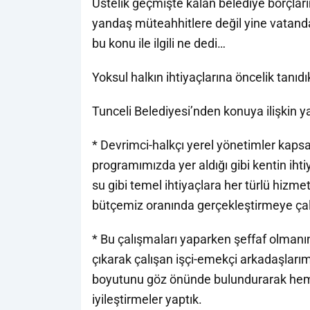
Üstelik geçmişte kalan belediye borçlar
yandaş müteahhitlere değil yine vatanda
bu konu ile ilgili ne dedi…
Yoksul halkın ihtiyaçlarına öncelik tanıdı
Tunceli Belediyesi’nden konuya ilişkin y
* Devrimci-halkçı yerel yönetimler kaps
programımızda yer aldığı gibi kentin ihti
su gibi temel ihtiyaçlara her türlü hizme
bütçemiz oranında gerçekleştirmeye çalı
* Bu çalışmaları yaparken şeffaf olmanın 
çıkarak çalışan işçi-emekçi arkadaşlarım
boyutunu göz önünde bulundurarak hem
iyileştirmeler yaptık.