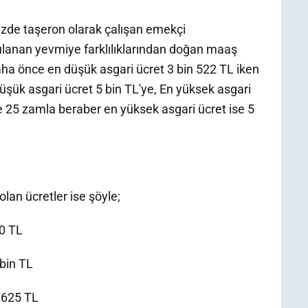
zde taşeron olarak çalışan emekçi
gulanan yevmiye farklılıklarından doğan maaş
 daha önce en düşük asgari ücret 3 bin 522 TL iken
şük asgari ücret 5 bin TL'ye, En yüksek asgari
e 25 zamla beraber en yüksek asgari ücret ise 5
lan ücretler ise şöyle;
50 TL
 bin TL
: 625 TL