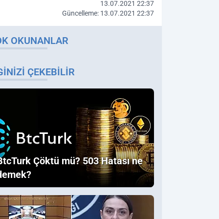
13.07.2021 22:37
Güncelleme: 13.07.2021 22:37
OK OKUNANLAR
GINIZI ÇEKEBILIR
BtcTurk Çöktü mü? 503 Hatası ne
demek?