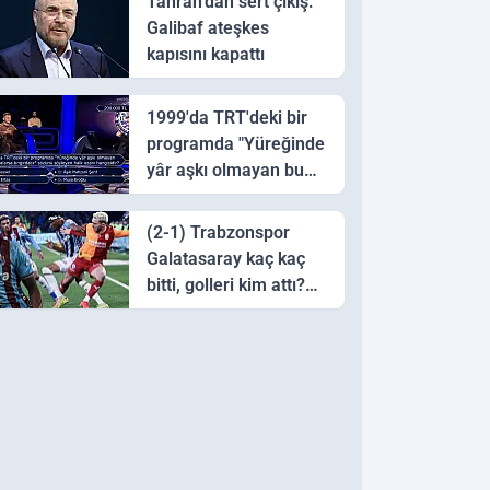
Tahran’dan sert çıkış:
Galibaf ateşkes
kapısını kapattı
1999'da TRT'deki bir
programda "Yüreğinde
yâr aşkı olmayan bu
sazı çalarsa tingirdatır"
sözünü söyleyen halk
(2-1) Trabzonspor
ozanı hangisidir?
Galatasaray kaç kaç
bitti, golleri kim attı?
Trabzonspor
Galatasaray maç özeti
ve golleri!