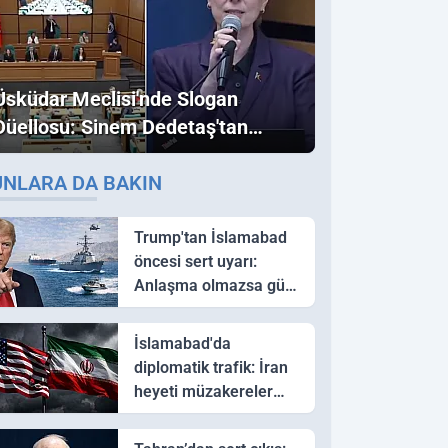
Üsküdar Meclisi'nde Slogan
Düellosu: Sinem Dedetaş'tan
Ezber Bozan "Erdoğan" ve
UNLARA DA BAKIN
"İmamoğlu" Çıkışı!
Trump'tan İslamabad
öncesi sert uyarı:
Anlaşma olmazsa güç
kullanırız
İslamabad'da
diplomatik trafik: İran
heyeti müzakereler
için Pakistan'a ulaştı