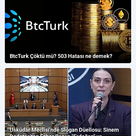
BtcTurk Çöktü mü? 503 Hatası ne demek?
Üsküdar Meclisi'nde Slogan Düellosu: Sinem