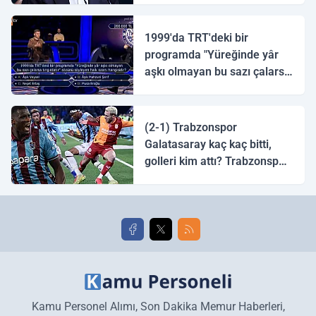
1999'da TRT'deki bir
programda "Yüreğinde yâr
aşkı olmayan bu sazı çalarsa
tingirdatır" sözünü söyleyen
halk ozanı hangisidir?
(2-1) Trabzonspor
Galatasaray kaç kaç bitti,
golleri kim attı? Trabzonspor
Galatasaray maç özeti ve
golleri!
Kamu Personel Alımı, Son Dakika Memur Haberleri,