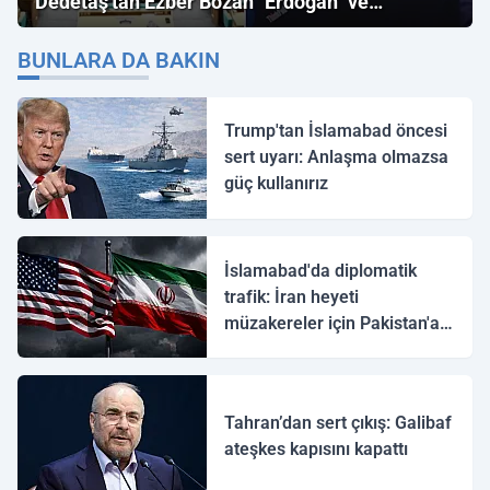
Dedetaş'tan Ezber Bozan "Erdoğan" ve
"İmamoğlu" Çıkışı!
BUNLARA DA BAKIN
Trump'tan İslamabad öncesi
sert uyarı: Anlaşma olmazsa
güç kullanırız
İslamabad'da diplomatik
trafik: İran heyeti
müzakereler için Pakistan'a
ulaştı
Tahran’dan sert çıkış: Galibaf
ateşkes kapısını kapattı