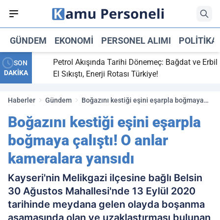
GÜNDEM
EKONOMI
PERSONEL ALIMI
POLITIKA
ti,
Petrol Akışında Tarihi Dönemeç: Bağdat ve Erbil
SON
DAKİKA
y maç
El Sıkıştı, Enerji Rotası Türkiye!
Haberler
Gündem
Boğazını kestiği eşini eşarpla boğmaya
çalıştı! O anlar kameralara yansıdı
Boğazını kestiği eşini eşarpla
boğmaya çalıştı! O anlar
kameralara yansıdı
Kayseri'nin Melikgazi ilçesine bağlı Belsin
30 Ağustos Mahallesi'nde 13 Eylül 2020
tarihinde meydana gelen olayda boşanma
aşamasında olan ve uzaklaştırması bulunan