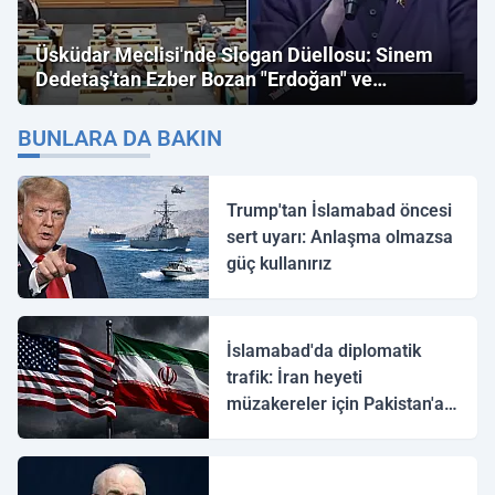
Üsküdar Meclisi'nde Slogan Düellosu: Sinem
Dedetaş'tan Ezber Bozan "Erdoğan" ve
"İmamoğlu" Çıkışı!
BUNLARA DA BAKIN
Trump'tan İslamabad öncesi
sert uyarı: Anlaşma olmazsa
güç kullanırız
İslamabad'da diplomatik
trafik: İran heyeti
müzakereler için Pakistan'a
ulaştı