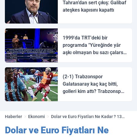
Tahran’dan sert çıkış: Galibaf
ateşkes kapısını kapattı
1999'da TRT'deki bir
programda "Yüreğinde yâr
aşkı olmayan bu sazı çalarsa
tingirdatır" sözünü söyleyen
halk ozanı hangisidir?
(2-1) Trabzonspor
Galatasaray kaç kaç bitti,
golleri kim attı? Trabzonspor
Galatasaray maç özeti ve
golleri!
Haberler
Ekonomi
Dolar ve Euro Fiyatları Ne Kadar ? 13
Ağustos 2018 Döviz Fiyatları
Dolar ve Euro Fiyatları Ne