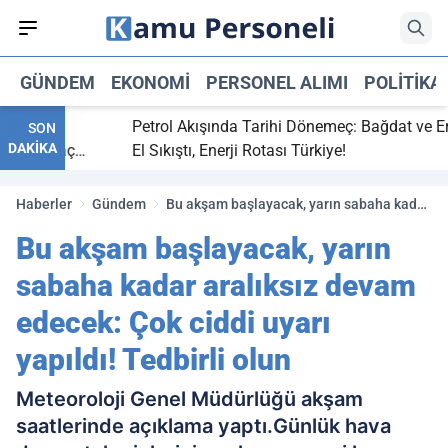
GÜNDEM
EKONOMI
PERSONEL ALIMI
POLITIKA
bitti,
Petrol Akışında Tarihi Dönemeç: Bağdat ve Erbil
SON
DAKİKA
aray maç
El Sıkıştı, Enerji Rotası Türkiye!
Haberler
Gündem
Bu akşam başlayacak, yarın sabaha kadar
aralıksız devam edecek: Çok ciddi uyarı
Bu akşam başlayacak, yarın
yapıldı! Tedbirli olun
sabaha kadar aralıksız devam
edecek: Çok ciddi uyarı
yapıldı! Tedbirli olun
Meteoroloji Genel Müdürlüğü akşam
saatlerinde açıklama yaptı.Günlük hava