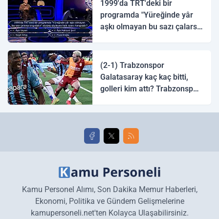
1999'da TRT'deki bir
programda "Yüreğinde yâr
aşkı olmayan bu sazı çalarsa
tingirdatır" sözünü söyleyen
halk ozanı hangisidir?
(2-1) Trabzonspor
Galatasaray kaç kaç bitti,
golleri kim attı? Trabzonspor
Galatasaray maç özeti ve
golleri!
Kamu Personel Alımı, Son Dakika Memur Haberleri,
Ekonomi, Politika ve Gündem Gelişmelerine
kamupersoneli.net'ten Kolayca Ulaşabilirsiniz.