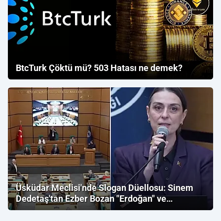
BtcTurk Çöktü mü? 503 Hatası ne demek?
Üsküdar Meclisi'nde Slogan Düellosu: Sinem
Dedetaş'tan Ezber Bozan "Erdoğan" ve
"İmamoğlu" Çıkışı!