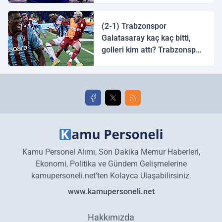
halk ozanı hangisidir?
(2-1) Trabzonspor
Galatasaray kaç kaç bitti,
golleri kim attı? Trabzonspor
Galatasaray maç özeti ve
golleri!
Kamu Personel Alımı, Son Dakika Memur Haberleri,
Ekonomi, Politika ve Gündem Gelişmelerine
kamupersoneli.net'ten Kolayca Ulaşabilirsiniz.
www.kamupersoneli.net
Hakkımızda