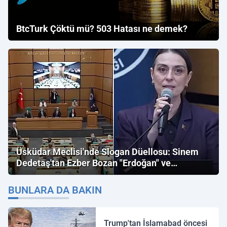
BtcTurk Çöktü mü? 503 Hatası ne demek?
Üsküdar Meclisi'nde Slogan Düellosu: Sinem
Dedetaş'tan Ezber Bozan "Erdoğan" ve
"İmamoğlu" Çıkışı!
BUNLARA DA BAKIN
Trump'tan İslamabad öncesi