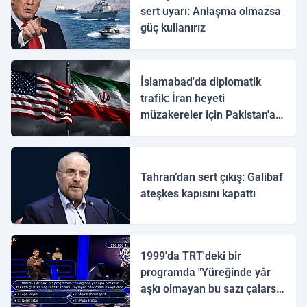
sert uyarı: Anlaşma olmazsa
güç kullanırız
İslamabad'da diplomatik
trafik: İran heyeti
müzakereler için Pakistan'a
ulaştı
Tahran’dan sert çıkış: Galibaf
ateşkes kapısını kapattı
1999'da TRT'deki bir
programda "Yüreğinde yâr
aşkı olmayan bu sazı çalarsa
tingirdatır" sözünü söyleyen