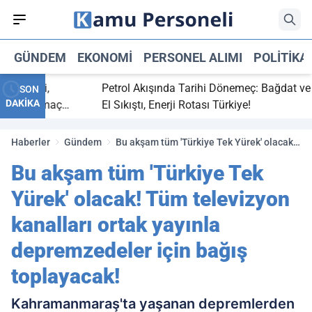
GÜNDEM
EKONOMI
PERSONEL ALIMI
POLITIKA
 bitti,
Petrol Akışında Tarihi Dönemeç: Bağdat ve Erbi
SON
DAKİKA
saray maç
El Sıkıştı, Enerji Rotası Türkiye!
Haberler
Gündem
Bu akşam tüm 'Türkiye Tek Yürek' olacak!
Tüm televizyon kanalları ortak yayınla
Bu akşam tüm 'Türkiye Tek
depremzedeler için bağış toplayacak!
Yürek' olacak! Tüm televizyon
kanalları ortak yayınla
depremzedeler için bağış
toplayacak!
Kahramanmaraş'ta yaşanan depremlerden