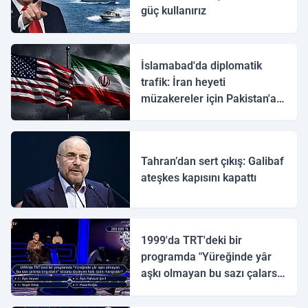
güç kullanırız
İslamabad'da diplomatik
trafik: İran heyeti
müzakereler için Pakistan'a
ulaştı
Tahran’dan sert çıkış: Galibaf
ateşkes kapısını kapattı
1999'da TRT'deki bir
programda "Yüreğinde yâr
aşkı olmayan bu sazı çalarsa
tingirdatır" sözünü söyleyen
halk ozanı hangisidir?