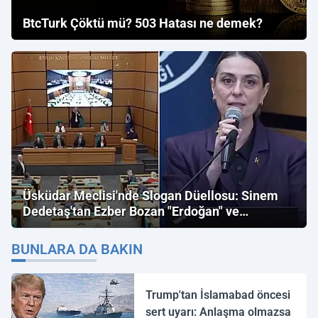
BtcTurk Çöktü mü? 503 Hatası ne demek?
Üsküdar Meclisi'nde Slogan Düellosu: Sinem
Dedetaş'tan Ezber Bozan "Erdoğan" ve
"İmamoğlu" Çıkışı!
BUNLARA DA BAKIN
Trump'tan İslamabad öncesi
sert uyarı: Anlaşma olmazsa