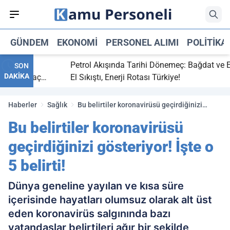
GÜNDEM
EKONOMI
PERSONEL ALIMI
POLITIKA
itti,
Petrol Akışında Tarihi Dönemeç: Bağdat ve Erbil
SON
DAKİKA
aray maç
El Sıkıştı, Enerji Rotası Türkiye!
Haberler
Sağlık
Bu belirtiler koronavirüsü geçirdiğinizi
gösteriyor! İşte o 5 belirti!
Bu belirtiler koronavirüsü
geçirdiğinizi gösteriyor! İşte o
5 belirti!
Dünya geneline yayılan ve kısa süre
içerisinde hayatları olumsuz olarak alt üst
eden koronavirüs salgınında bazı
vatandaşlar belirtileri ağır bir şekilde