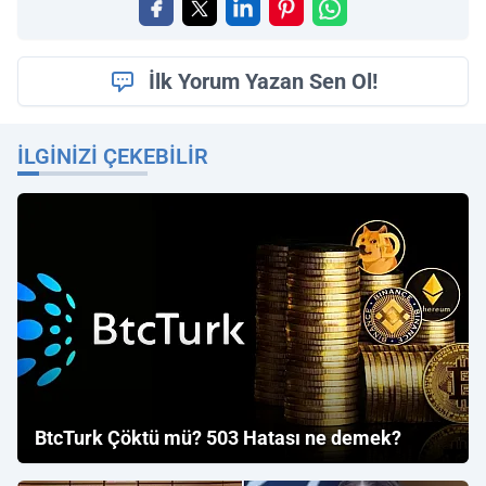
İlk Yorum Yazan Sen Ol!
İLGINIZI ÇEKEBILIR
BtcTurk Çöktü mü? 503 Hatası ne demek?