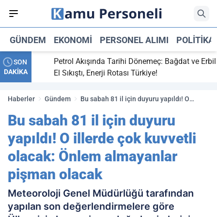
GÜNDEM
EKONOMI
PERSONEL ALIMI
POLITIKA
ti,
Petrol Akışında Tarihi Dönemeç: Bağdat ve Erbil
SON
DAKİKA
y maç
El Sıkıştı, Enerji Rotası Türkiye!
Haberler
Gündem
Bu sabah 81 il için duyuru yapıldı! O
illerde çok kuvvetli olacak: Önlem
Bu sabah 81 il için duyuru
almayanlar pişman olacak
yapıldı! O illerde çok kuvvetli
olacak: Önlem almayanlar
pişman olacak
Meteoroloji Genel Müdürlüğü tarafından
yapılan son değerlendirmelere göre