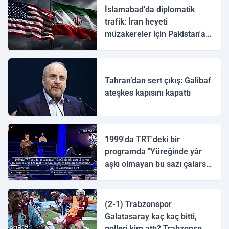
İslamabad'da diplomatik
trafik: İran heyeti
müzakereler için Pakistan'a
ulaştı
Tahran’dan sert çıkış: Galibaf
ateşkes kapısını kapattı
1999'da TRT'deki bir
programda "Yüreğinde yâr
aşkı olmayan bu sazı çalarsa
tingirdatır" sözünü söyleyen
halk ozanı hangisidir?
(2-1) Trabzonspor
Galatasaray kaç kaç bitti,
golleri kim attı? Trabzonspor