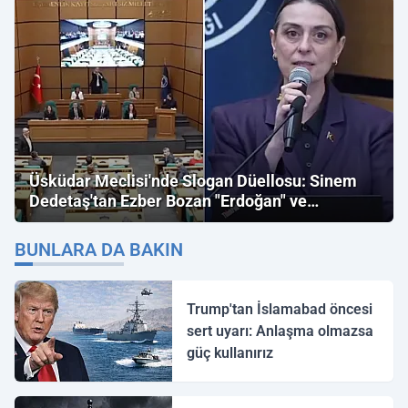
Üsküdar Meclisi'nde Slogan Düellosu: Sinem
Dedetaş'tan Ezber Bozan "Erdoğan" ve
"İmamoğlu" Çıkışı!
BUNLARA DA BAKIN
Trump'tan İslamabad öncesi
sert uyarı: Anlaşma olmazsa
güç kullanırız