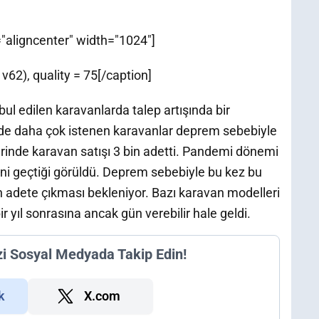
"aligncenter" width="1024"]
62), quality = 75[/caption]
ul edilen karavanlarda talep artışında bir
e daha çok istenen karavanlar deprem sebebiyle
lerinde karavan satışı 3 bin adetti. Pandemi dönemi
bini geçtiği görüldü. Deprem sebebiyle bu kez bu
 adete çıkması bekleniyor. Bazı karavan modelleri
yıl sonrasına ancak gün verebilir hale geldi.
zi Sosyal Medyada Takip Edin!
k
X.com