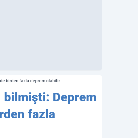
Kahramanmaraş depremini 3 gün önceden bilmişti: Deprem kahini net tarih verdi! 7 ve 8'in üzerinde birden fazla deprem olabilir
bilmişti: Deprem
irden fazla