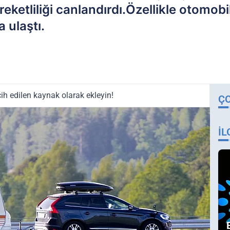
reketliliği canlandırdı.Özellikle otomob
 ulaştı.
ih edilen kaynak olarak ekleyin!
Ç
İL