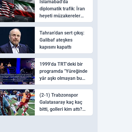
İslamabad'da
diplomatik trafik: İran
heyeti müzakereler
için Pakistan'a ulaştı
Tahran’dan sert çıkış:
Galibaf ateşkes
kapısını kapattı
1999'da TRT'deki bir
programda "Yüreğinde
yâr aşkı olmayan bu
sazı çalarsa tingirdatır"
sözünü söyleyen halk
(2-1) Trabzonspor
ozanı hangisidir?
Galatasaray kaç kaç
bitti, golleri kim attı?
Trabzonspor
Galatasaray maç özeti
ve golleri!