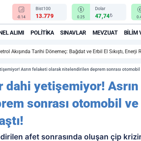
Bist100
Dolar
₺
13.779
47,74
-0.14
0.25
0.
EL ALIMI
POLITIKA
SINAVLAR
MEVZUAT
BILIM 
ihi Dönemeç: Bağdat ve Erbil El Sıkıştı, Enerji Rotası Türkiye!
tişemiyor! Asrın felaketi olarak nitelendirilen deprem sonrası otomobil 
r dahi yetişemiyor! Asrın 
prem sonrası otomobil ve
aştı!
endirilen afet sonrasında oluşan çip kr