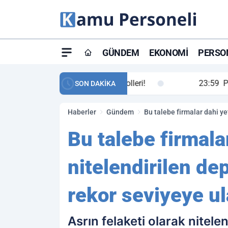
GÜNDEM
EKONOMI
PERSON
ay maç özeti ve golleri!
23:59
Petrol Akışında Tar
SON DAKİKA
Haberler
Gündem
Bu talebe firmalar dahi ye
Bu talebe firmala
nitelendirilen de
rekor seviyeye ul
Asrın felaketi olarak nitel