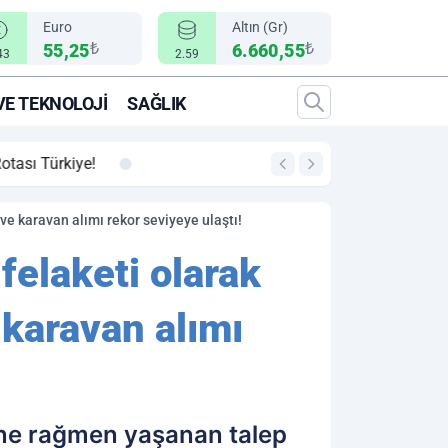
Euro
Altın (Gr)
₺
₺
55,25
6.660,55
43
2.59
VE TEKNOLOJI
SAĞLIK
00:12
"Epic Fury" Operasy
ve karavan alımı rekor seviyeye ulaştı!
felaketi olarak
 karavan alımı
izine rağmen yaşanan talep