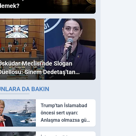
demek?
Üsküdar Meclisi'nde Slogan
Düellosu: Sinem Dedetaş'tan
Ezber Bozan "Erdoğan" ve
UNLARA DA BAKIN
"İmamoğlu" Çıkışı!
Trump'tan İslamabad
öncesi sert uyarı:
Anlaşma olmazsa güç
kullanırız