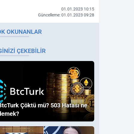
01.01.2023 10:15
Güncelleme: 01.01.2023 09:28
OK OKUNANLAR
GINIZI ÇEKEBILIR
BtcTurk Çöktü mü? 503 Hatası ne
demek?