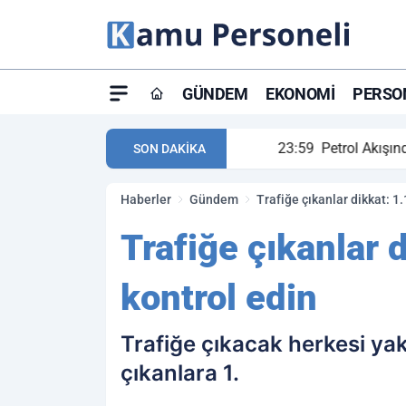
GÜNDEM
EKONOMI
PERSON
ay maç özeti ve golleri!
23:59
Petrol Akışında Tar
SON DAKİKA
Haberler
Gündem
Trafiğe çıkanlar dikkat: 1
Trafiğe çıkanlar 
kontrol edin
Trafiğe çıkacak herkesi yak
çıkanlara 1.