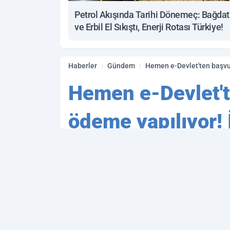
Petrol Akışında Tarihi Dönemeç: Bağdat
ve Erbil El Sıkıştı, Enerji Rotası Türkiye!
Haberler
Gündem
Hemen e-Devlet'ten başvur
Hemen e-Devlet't
ödeme yapılıyor! 
Aile ve Sosyal hizmetler Ba
ediyor.Başvuru ekranı resm
PAYLAŞ