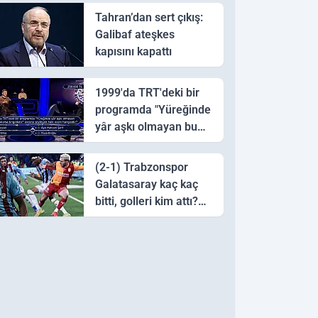
Tahran’dan sert çıkış:
Galibaf ateşkes
kapısını kapattı
1999'da TRT'deki bir
programda "Yüreğinde
yâr aşkı olmayan bu
sazı çalarsa tingirdatır"
sözünü söyleyen halk
(2-1) Trabzonspor
ozanı hangisidir?
Galatasaray kaç kaç
bitti, golleri kim attı?
Trabzonspor
Galatasaray maç özeti
ve golleri!