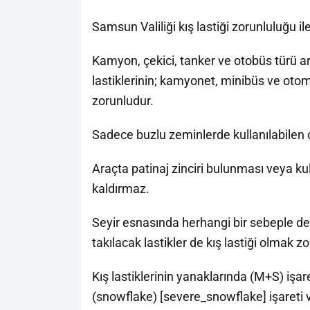
Samsun Valiliği kış lastiği zorunluluğu ile 
Kamyon, çekici, tanker ve otobüs türü ara
lastiklerinin; kamyonet, minibüs ve otomob
zorunludur.
Sadece buzlu zeminlerde kullanılabilen çiv
Araçta patinaj zinciri bulunması veya ku
kaldırmaz.
Seyir esnasında herhangi bir sebeple değ
takılacak lastikler de kış lastiği olmak z
Kış lastiklerinin yanaklarında (M+S) işare
(snowflake) [severe_snowflake] işareti 