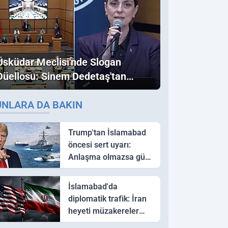
Üsküdar Meclisi'nde Slogan
Düellosu: Sinem Dedetaş'tan
Ezber Bozan "Erdoğan" ve
UNLARA DA BAKIN
"İmamoğlu" Çıkışı!
Trump'tan İslamabad
öncesi sert uyarı:
Anlaşma olmazsa güç
kullanırız
İslamabad'da
diplomatik trafik: İran
heyeti müzakereler
için Pakistan'a ulaştı