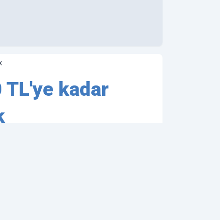
k
 TL'ye kadar
k
 vermeye devam
şvurabilirsiniz.
03.01.2023 18:41
Güncelleme: 03.01.2023 18:20