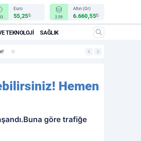
Euro
Altın (Gr)
₺
₺
55,25
6.660,55
43
2.59
VE TEKNOLOJI
SAĞLIK
00:12
"Epic Fury" Operasy
ebilirsiniz! Hemen
aşandı.Buna göre trafiğe