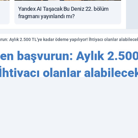
Yandex AI Taşacak Bu Deniz 22. bölüm
fragmanı yayınlandı mı?
un: Aylık 2.500 TL'ye kadar ödeme yapılıyor! İhtiyacı olanlar alabilece
en başvurun: Aylık 2.500
İhtiyacı olanlar alabilece
kanlığı, ihtiyaç sahibi ailelere destek
en açıldı! E-Devlet üzerinden hemen ba