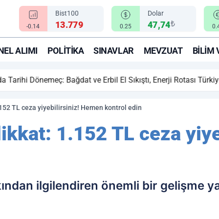
Bist100
Dolar
₺
13.779
47,74
-0.14
0.25
0.
EL ALIMI
POLITIKA
SINAVLAR
MEVZUAT
BILIM 
ihi Dönemeç: Bağdat ve Erbil El Sıkıştı, Enerji Rotası Türkiye!
.152 TL ceza yiyebilirsiniz! Hemen kontrol edin
dikkat: 1.152 TL ceza yiy
ından ilgilendiren önemli bir gelişme y