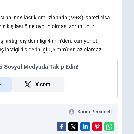
sı halinde lastik omuzlarında (M+S) işareti olsa
ninin kış lastiğine uygun olması zorunludur.
ş lastiği diş derinliği 4 mm’den; kamyonet,
ş lastiği diş derinliği 1,6 mm’den az olamaz.
zi Sosyal Medyada Takip Edin!
k
X.com
Kamu Personeli