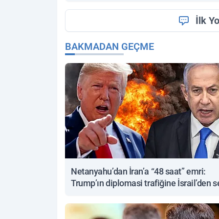
İlk Y
BAKMADAN GEÇME
Netanyahu’dan İran’a “48 saat” emri:
Trump’ın diplomasi trafiğine İsrail’den s
yanıt