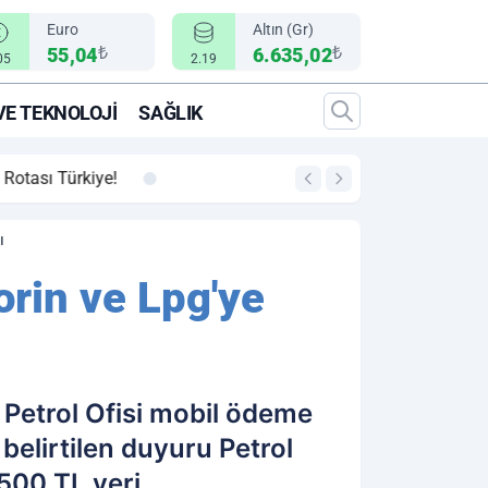
Euro
Altın (Gr)
₺
₺
55,04
6.635,02
05
2.19
VE TEKNOLOJI
SAĞLIK
00:12
"Epic Fury" Operasy
ı
orin ve Lpg'ye
e Petrol Ofisi mobil ödeme
elirtilen duyuru Petrol
500 TL veri