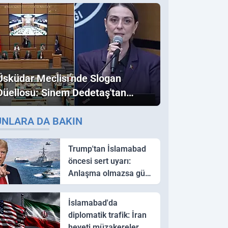
Üsküdar Meclisi'nde Slogan
Düellosu: Sinem Dedetaş'tan
Ezber Bozan "Erdoğan" ve
UNLARA DA BAKIN
"İmamoğlu" Çıkışı!
Trump'tan İslamabad
öncesi sert uyarı:
Anlaşma olmazsa güç
kullanırız
İslamabad'da
diplomatik trafik: İran
heyeti müzakereler