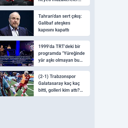
için Pakistan'a ulaştı
Tahran’dan sert çıkış:
Galibaf ateşkes
kapısını kapattı
1999'da TRT'deki bir
programda "Yüreğinde
yâr aşkı olmayan bu
sazı çalarsa tingirdatır"
sözünü söyleyen halk
(2-1) Trabzonspor
ozanı hangisidir?
Galatasaray kaç kaç
bitti, golleri kim attı?
Trabzonspor
Galatasaray maç özeti
ve golleri!