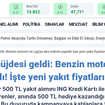
Bist100
Dolar
₺
13.822
47,71
0.17
0.17
0.
EL ALIMI
POLITIKA
SINAVLAR
MEVZUAT
BILIM 
ihi Dönemeç: Bağdat ve Erbil El Sıkıştı, Enerji Rotası Türkiye!
i: Benzin motorin ve Lpg'ye dev indirim yapıldı! İşte yeni yakıt fiyatlar
üjdesi geldi: Benzin mot
! İşte yeni yakıt fiyatları
500 TL yakıt alımını ING Kredi Kartı il
nler, anında 500 TL hediye kazandığı b
ı.Bu duyuruda kampanyaya katılanlara 