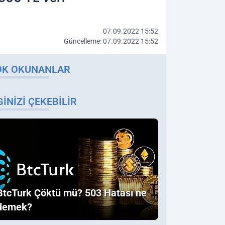
07.09.2022 15:52
Güncelleme: 07.09.2022 15:52
OK OKUNANLAR
GINIZI ÇEKEBILIR
BtcTurk Çöktü mü? 503 Hatası ne
demek?