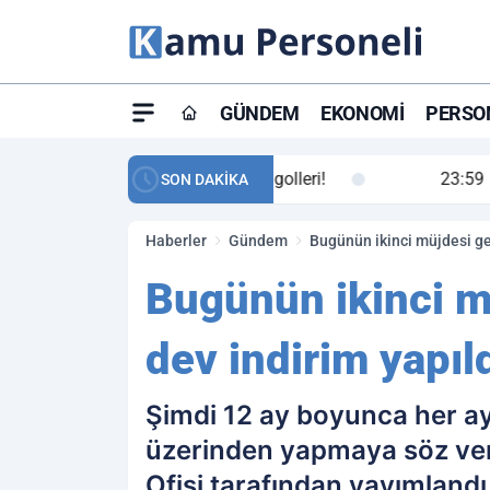
GÜNDEM
EKONOMI
PERSON
ay maç özeti ve golleri!
23:59
Petrol Akışında Tar
SON DAKİKA
Haberler
Gündem
Bugünün ikinci müjdesi geld
Bugünün ikinci m
dev indirim yapıldı
Şimdi 12 ay boyunca her ay 
üzerinden yapmaya söz vere
Ofisi tarafından yayımland