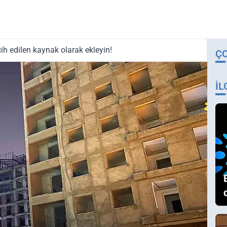
ih edilen kaynak olarak ekleyin!
Ç
İL