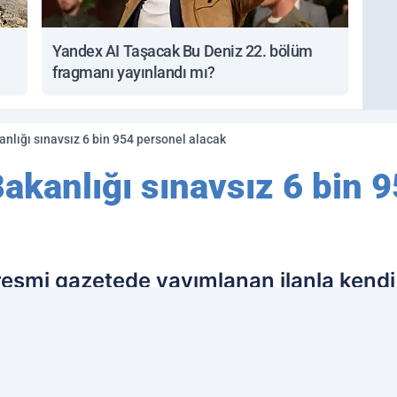
Yandex AI Taşacak Bu Deniz 22. bölüm
fragmanı yayınlandı mı?
anlığı sınavsız 6 bin 954 personel alacak
akanlığı sınavsız 6 bin 
 resmi gazetede yayımlanan ilanla kend
4 personel alımı yapacağını duyurdu.Al
emizlik personeli bulunuyor.