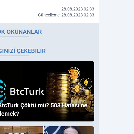
28.08.2023 02:33
Güncelleme: 28.08.2023 02:33
OK OKUNANLAR
GINIZI ÇEKEBILIR
BtcTurk Çöktü mü? 503 Hatası ne
demek?