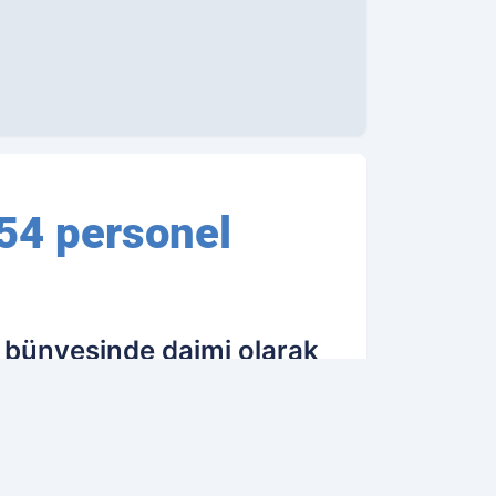
954 personel
i bünyesinde daimi olarak
ınacak personeller arasında
28.08.2023 02:31