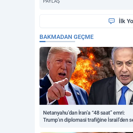
PAYLAŞ
İlk Y
BAKMADAN GEÇME
Netanyahu’dan İran’a “48 saat” emri:
Trump’ın diplomasi trafiğine İsrail’den s
yanıt