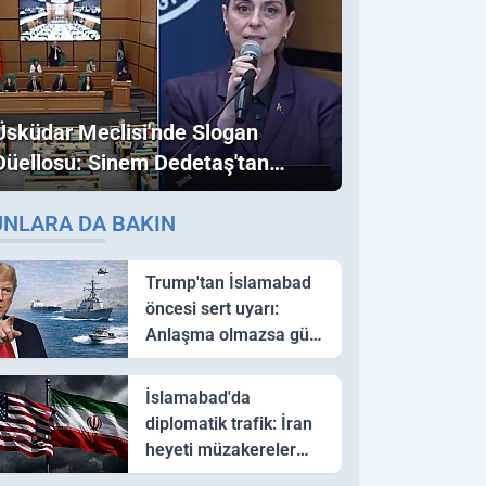
Üsküdar Meclisi'nde Slogan
Düellosu: Sinem Dedetaş'tan
Ezber Bozan "Erdoğan" ve
UNLARA DA BAKIN
"İmamoğlu" Çıkışı!
Trump'tan İslamabad
öncesi sert uyarı:
Anlaşma olmazsa güç
kullanırız
İslamabad'da
diplomatik trafik: İran
heyeti müzakereler
için Pakistan'a ulaştı