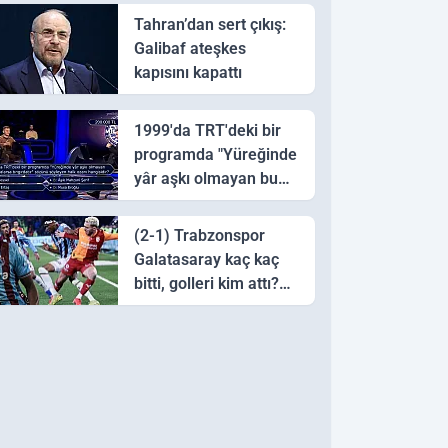
Tahran’dan sert çıkış:
Galibaf ateşkes
kapısını kapattı
1999'da TRT'deki bir
programda "Yüreğinde
yâr aşkı olmayan bu
sazı çalarsa tingirdatır"
sözünü söyleyen halk
(2-1) Trabzonspor
ozanı hangisidir?
Galatasaray kaç kaç
bitti, golleri kim attı?
Trabzonspor
Galatasaray maç özeti
ve golleri!