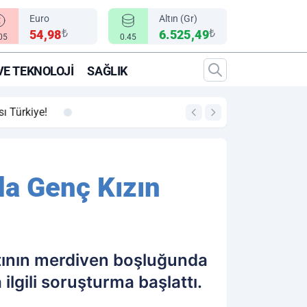
Euro
Altın (Gr)
₺
₺
54,98
6.525,49
.05
0.45
VE TEKNOLOJI
SAĞLIK
00:12
"Epic Fury" Operasy
da Genç Kızın
aatının merdiven boşluğunda
ilgili soruşturma başlattı.