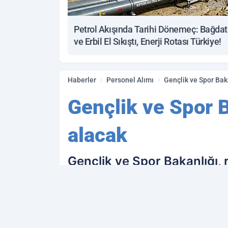
Petrol Akışında Tarihi Dönemeç: Bağdat
ve Erbil El Sıkıştı, Enerji Rotası Türkiye!
Haberler
Personel Alımı
Gençlik ve Spor Bak
Gençlik ve Spor B
alacak
Gençlik ve Spor Bakanlığı,
çalıştırmak üzere 6 bin 95
psikolog, büro memuru ve t