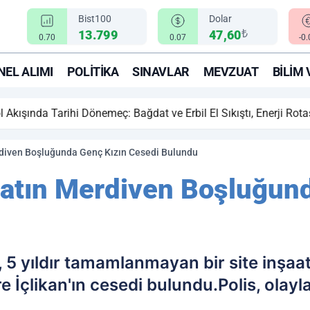
Bist100
Dolar
₺
13.799
47,60
0.70
0.07
-0
EL ALIMI
POLITIKA
SINAVLAR
MEVZUAT
BILIM 
ihi Dönemeç: Bağdat ve Erbil El Sıkıştı, Enerji Rotası Türkiye!
erdiven Boşluğunda Genç Kızın Cesedi Bulundu
şaatın Merdiven Boşluğun
e, 5 yıldır tamamlanmayan bir site inş
İçlikan'ın cesedi bulundu.Polis, olayla 