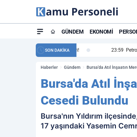
GÜNDEM
EKONOMI
PERSON
ay maç özeti ve golleri!
23:59
Petrol Akışında Tar
SON DAKİKA
Haberler
Gündem
Bursa'da Atıl İnşaatın M
Bursa'da Atıl İn
Cesedi Bulundu
Bursa'nın Yıldırım ilçesind
17 yaşındaki Yasemin Cemre 