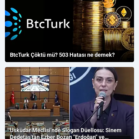
BtcTurk Çöktü mü? 503 Hatası ne demek?
Üsküdar Meclisi'nde Slogan Düellosu: Sinem
Dedetaş'tan Ezber Bozan "Erdoğan" ve