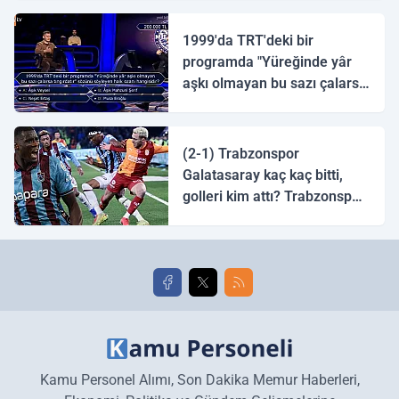
1999'da TRT'deki bir
programda "Yüreğinde yâr
aşkı olmayan bu sazı çalarsa
tingirdatır" sözünü söyleyen
halk ozanı hangisidir?
(2-1) Trabzonspor
Galatasaray kaç kaç bitti,
golleri kim attı? Trabzonspor
Galatasaray maç özeti ve
golleri!
Kamu Personel Alımı, Son Dakika Memur Haberleri,