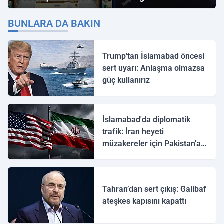
"İmamoğlu" Çıkışı!
BUNLARA DA BAKIN
Trump'tan İslamabad öncesi
sert uyarı: Anlaşma olmazsa
güç kullanırız
İslamabad'da diplomatik
trafik: İran heyeti
müzakereler için Pakistan'a
ulaştı
Tahran’dan sert çıkış: Galibaf
ateşkes kapısını kapattı