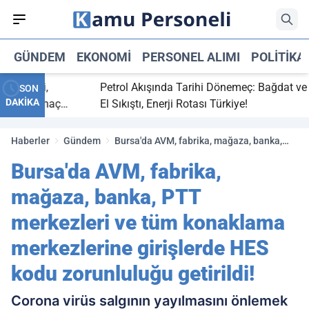
GÜNDEM
EKONOMI
PERSONEL ALIMI
POLITIKA
 bitti,
Petrol Akışında Tarihi Dönemeç: Bağdat ve Erb
SON
DAKİKA
saray maç
El Sıkıştı, Enerji Rotası Türkiye!
Haberler
Gündem
Bursa'da AVM, fabrika, mağaza, banka,
PTT merkezleri ve tüm konaklama
Bursa'da AVM, fabrika,
merkezlerine girişlerde HES kodu
zorunluluğu getirildi!
mağaza, banka, PTT
merkezleri ve tüm konaklama
merkezlerine girişlerde HES
kodu zorunluluğu getirildi!
Corona virüs salgının yayılmasını önlemek