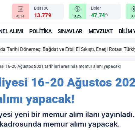
Bist100
Dolar
₺
13.779
47,74
-0.14
0.25
0.
EL ALIMI
POLITIKA
SINAVLAR
MEVZUAT
BILIM 
ihi Dönemeç: Bağdat ve Erbil El Sıkıştı, Enerji Rotası Türkiye!
si 16-20 Ağustos 2021 tarihleri arasında memur alımı yapacak!
iyesi 16-20 Ağustos 2021
lımı yapacak!
si yeni bir memur alım ilanı yayınladı
ye kadrosunda memur alımı yapacak.