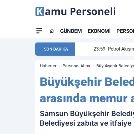
GÜNDEM
EKONOMI
PERSON
ay maç özeti ve golleri!
23:59
Petrol Akışında Tar
SON DAKİKA
Haberler
Personel Alımı
Büyükşehir Belediye
Büyükşehir Beled
arasında memur a
Samsun Büyükşehir Belediye
Belediyesi zabıta ve itfai