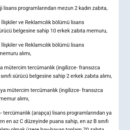
loji lisans programlarından mezun 2 kadın zabıta,
a İlişkiler ve Reklamcılık bölümü lisans
sürücü belgesine sahip 10 erkek zabıta memuru,
a İlişkiler ve Reklamcılık bölümü lisans
memuru alımı,
ya mütercim tercümanlık (ingilizce- fransızca
ınıfı sürücü belgesine sahip 2 erkek zabıta alımı,
eya mütercim tercümanlık (ingilizce- fransızca
 memur alımı,
- tercümanlık (arapça) lisans programlarından ya
en en az C düzeyinde puana sahip, en az B sınıfı
alımı olmak üzere bay-bayan toplam 70 zabıta