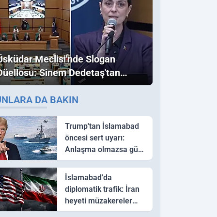
Üsküdar Meclisi'nde Slogan
Düellosu: Sinem Dedetaş'tan
Ezber Bozan "Erdoğan" ve
UNLARA DA BAKIN
"İmamoğlu" Çıkışı!
Trump'tan İslamabad
öncesi sert uyarı:
Anlaşma olmazsa güç
kullanırız
İslamabad'da
diplomatik trafik: İran
heyeti müzakereler
için Pakistan'a ulaştı