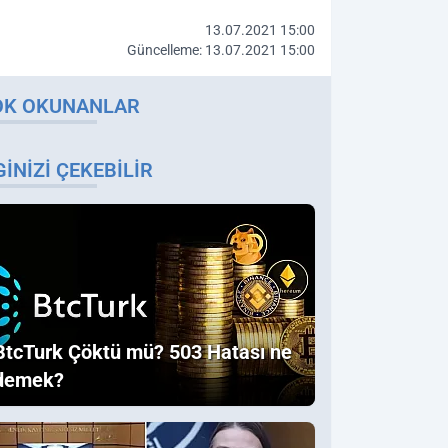
13.07.2021 15:00
Güncelleme: 13.07.2021 15:00
OK OKUNANLAR
GINIZI ÇEKEBILIR
BtcTurk Çöktü mü? 503 Hatası ne
demek?