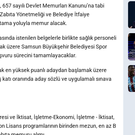
 657 sayılı Devlet Memurları Kanunu’na tabi
Zabıta Yönetmeliği ve Belediye İtfaiye
atama yoluyla memur alacak.
sında istenilen belgelerle birlikte sağlık personeli
mak üzere Samsun Büyükşehir Belediyesi Spor
şvuru sürecini tamamlayacaklar.
rak en yüksek puanlı adaydan başlamak üzere
 katı oranında aday sözlü ve uygulamalı sınava
resi ve İktisat, İşletme-Ekonomi, İşletme - İktisat,
on Lisans programlarının birinden mezun, en az B
zabıta memuru alımı,