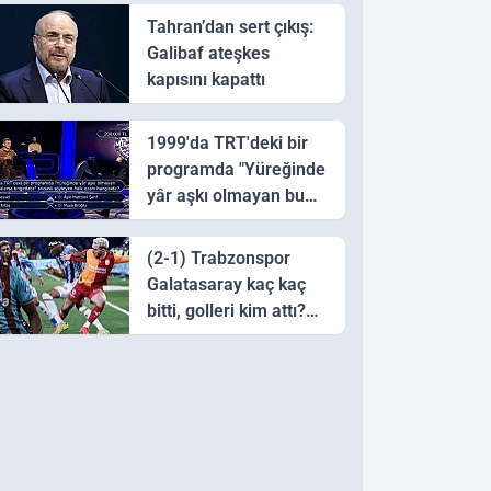
Tahran’dan sert çıkış:
Galibaf ateşkes
kapısını kapattı
1999'da TRT'deki bir
programda "Yüreğinde
yâr aşkı olmayan bu
sazı çalarsa tingirdatır"
sözünü söyleyen halk
(2-1) Trabzonspor
ozanı hangisidir?
Galatasaray kaç kaç
bitti, golleri kim attı?
Trabzonspor
Galatasaray maç özeti
ve golleri!