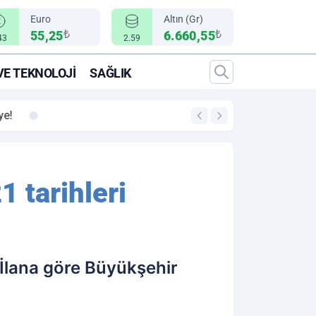
Euro
Altın (Gr)
₺
₺
55,25
6.660,55
43
2.59
VE TEKNOLOJI
SAĞLIK
00:12
"Epic Fury" Operasy
 tarihleri
.İlana göre Büyükşehir