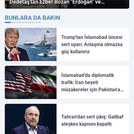
Dedetaş'tan Ezber Bozan "Erdoğan" ve
"İmamoğlu" Çıkışı!
BUNLARA DA BAKIN
Trump'tan İslamabad öncesi
sert uyarı: Anlaşma olmazsa
güç kullanırız
İslamabad'da diplomatik
trafik: İran heyeti
müzakereler için Pakistan'a
ulaştı
Tahran’dan sert çıkış: Galibaf
ateşkes kapısını kapattı