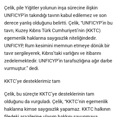
Çelik, pile Yiğitler yolunun inşa sürecine ilişkin
UNFICYP’in takındığı tavrın kabul edilemez ve son
derece yanlış olduğunu belirtti. Çelik, “UNFICYP’in bu
tavrı, Kuzey Kıbrıs Türk Cumhuriyeti’nin (KKTC)
egemenlik haklarına saygısızlık niteliğindedir.
UNFICYP, Rum kesimini memnun etmeye dönük bir
tavır sergileyerek, Kıbrıs’taki varlığını ve itibarını
zedelemektedir. UNFICYP’in tarafsızlığına ağır darbe
vurmuştur.” dedi.
KKTC’ye desteklerimiz tam
Çelik, bu süreçte KKTC’ye desteklerinin tam
olduğunu da vurguladı. Çelik, “KKTC’nin egemenlik
haklarına kimse saygısızlık yapamaz. KKTC halkının
filedeki arazilerine ulaşım hakkını savunmaya