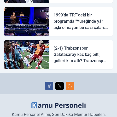
1999'da TRT'deki bir
programda "Yüreğinde yâr
aşkı olmayan bu sazı çalarsa
tingirdatır" sözünü söyleyen
halk ozanı hangisidir?
(2-1) Trabzonspor
Galatasaray kaç kaç bitti,
golleri kim attı? Trabzonspor
Galatasaray maç özeti ve
golleri!
Kamu Personel Alımı, Son Dakika Memur Haberleri,