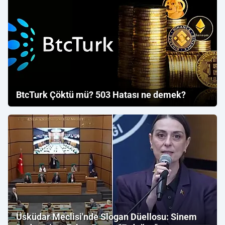
BtcTurk Çöktü mü? 503 Hatası ne demek?
Üsküdar Meclisi'nde Slogan Düellosu: Sinem