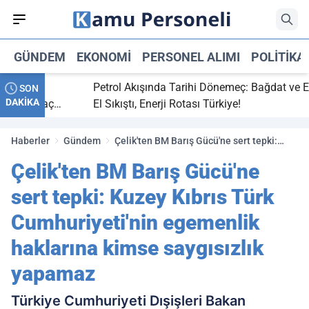
GÜNDEM
EKONOMI
PERSONEL ALIMI
POLITIKA
bitti,
Petrol Akışında Tarihi Dönemeç: Bağdat ve Erbi
SON
DAKİKA
aray maç
El Sıkıştı, Enerji Rotası Türkiye!
Haberler
Gündem
Çelik'ten BM Barış Gücü'ne sert tepki:
Kuzey Kıbrıs Türk Cumhuriyeti'nin
Çelik'ten BM Barış Gücü'ne
egemenlik haklarına kimse saygısızlık
yapamaz
sert tepki: Kuzey Kıbrıs Türk
Cumhuriyeti'nin egemenlik
haklarına kimse saygısızlık
yapamaz
Türkiye Cumhuriyeti Dışişleri Bakan